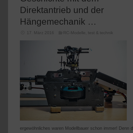
Direktantrieb und der
Hängemechanik …
17. März 2016
RC-Modelle
,
test & technik
ergewöhnliches waren Modellbauer schon immer! Denn 