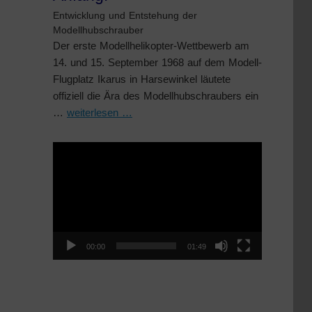
Entwicklung und Entstehung der
Modellhubschrauber
Der erste Modellhelikopter-Wettbewerb am
14. und 15. September 1968 auf dem Modell-
Flugplatz Ikarus in Harsewinkel läutete
offiziell die Ära des Modellhubschraubers ein
…
weiterlesen …
Video-
Player
00:00
01:49