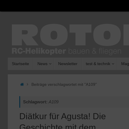
Zum
Inhalt
springen
Zum
Startseite
News
Newsletter
test & technik
Mag
Inhalt
springen
Start
Beiträge verschlagwortet mit "A109"
Schlagwort:
A109
Diätkur für Agusta! Die
Geschichte mit dem