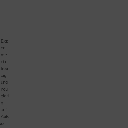
Exp
eri
me
ntier
freu
dig
und
neu
gieri
g
auf
Auß
das