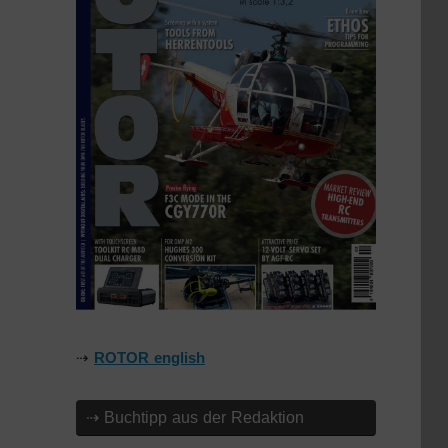
⇢
ROTOR english
⇢ Buchtipp aus der Redaktion