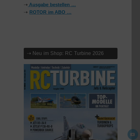
⇢
Ausgabe bestellen …
⇢
ROTOR im ABO …
⇢ Neu im Shop: RC Turbine 2026