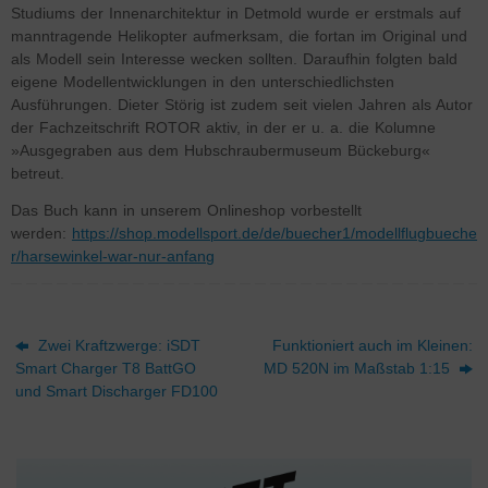
Studiums der Innenarchitektur in Detmold wurde er erstmals auf
manntragende Helikopter aufmerksam, die fortan im Original und
als Modell sein Interesse wecken sollten. Daraufhin folgten bald
eigene Modellentwicklungen in den unterschiedlichsten
Ausführungen. Dieter Störig ist zudem seit vielen Jahren als Autor
der Fachzeitschrift ROTOR aktiv, in der er u. a. die Kolumne
»Ausgegraben aus dem Hubschraubermuseum Bückeburg«
betreut.
Das Buch kann in unserem Onlineshop vorbestellt
werden:
https://shop.modellsport.de/de/buecher1/modellflugbueche
r/harsewinkel-war-nur-anfang
Zwei Kraftzwerge: iSDT
Funktioniert auch im Kleinen:
Smart Charger T8 BattGO
MD 520N im Maßstab 1:15
und Smart Discharger FD100