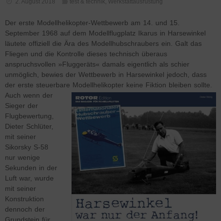
2. August 2018
test & technik
,
Werkstattausrüstung
Der erste Modellhelikopter-Wettbewerb am 14. und 15.
September 1968 auf dem Modellflugplatz Ikarus in Harsewinkel
läutete offiziell die Ära des Modellhubschraubers ein. Galt das
Fliegen und die Kontrolle dieses technisch überaus
anspruchsvollen »Fluggeräts« damals eigentlich als schier
unmöglich, bewies der Wettbewerb in Harsewinkel jedoch, dass
der erste steuerbare Modellhelikopter keine Fiktion bleiben sollte.
Auch wenn der
Sieger der
Flugbewertung,
Dieter Schlüter,
mit seiner
Sikorsky S-58
nur wenige
Sekunden in der
Luft war, wurde
mit seiner
Konstruktion
dennoch der
Grundstein für