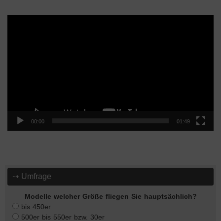
Video-
Player
00:00
01:49
⇢ Umfrage
Modelle welcher Größe fliegen Sie hauptsächlich?
bis 450er
500er bis 550er bzw. 30er