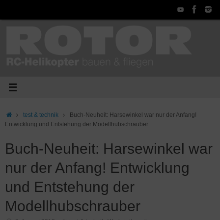
Zum
Inhalt
springen
Start
test & technik
Buch-Neuheit: Harsewinkel war nur der Anfang!
Entwicklung und Entstehung der Modellhubschrauber
Buch-Neuheit: Harsewinkel war
nur der Anfang! Entwicklung
und Entstehung der
Modellhubschrauber