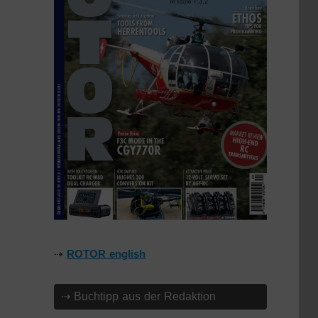
⇢
ROTOR english
⇢ Buchtipp aus der Redaktion