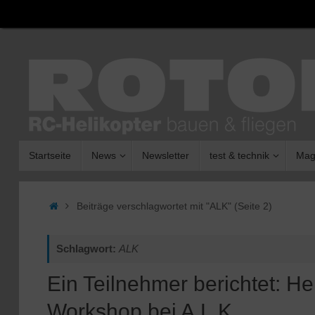
Zum
Inhalt
springen
Zum
Startseite
News
Newsletter
test & technik
Mag
Inhalt
springen
Start
Beiträge verschlagwortet mit "ALK"
(Seite 2)
Schlagwort:
ALK
Ein Teilnehmer berichtet: Hel
Workshop bei A.L.K.