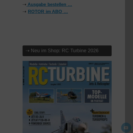
⇢
Ausgabe bestellen …
⇢
ROTOR im ABO …
⇢ Neu im Shop: RC Turbine 2026