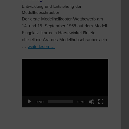
Entwicklung und Entstehung der
Modellhubschrauber
Der erste Modellhelikopter-Wettbewerb am
14. und 15. September 1968 auf dem Modell-
Flugplatz Ikarus in Harsewinkel läutete
offiziell die Ära des Modellhubschraubers ein
…
weiterlesen …
Video-
Player
00:00
01:49