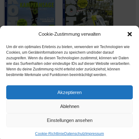
Cookie-Zustimmung verwalten
Um dir ein optimales Erlebnis zu bieten, verwenden wir Technologien wie
Cookies, um Geräteinformationen zu speichern und/oder darauf
zuzugreifen. Wenn du diesen Technologien zustimmst, können wir Daten
wie das Surfverhalten oder eindeutige IDs auf dieser Website verarbeiten.
Wenn du deine Zustimmung nicht erteilst oder zurückziehst, können
Ausgabe verpasst? Kein Problem – einfach nachbestellen im
bestimmte Merkmale und Funktionen beeinträchtigt werden.
Shop unter
shop.msv-medien.de
Akzeptieren
Ablehnen
www.rotor-magazin.com ist ein Internetangebot der MSV Medien Baden-Baden
GmbH
Einstellungen ansehen
MSV Medien
Cookie-Richtlinie
Datenschutz
Impressum
Präsentiert von
Tempera
&
WordPress.