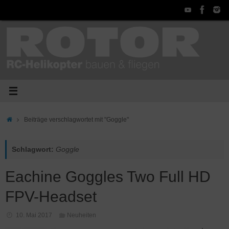
Zum
Inhalt
springen
Start
Beiträge verschlagwortet mit "Goggle"
Schlagwort:
Goggle
Eachine Goggles Two Full HD
FPV-Headset
10. Mai 2017
Neuheiten