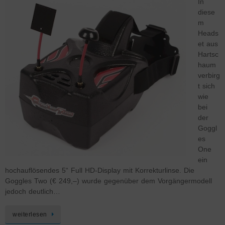
In
diese
m
Heads
et aus
Hartsc
haum
verbirg
t sich
wie
bei
der
Goggl
es
One
ein
hochauflösendes 5“ Full HD-Display mit Korrekturlinse. Die
Goggles Two (€ 249,–) wurde gegenüber dem Vorgängermodell
jedoch deutlich…
weiterlesen