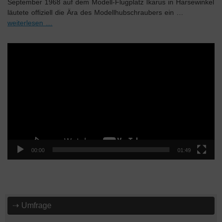
September 1968 auf dem Modell-Flugplatz Ikarus in Harsewinkel
läutete offiziell die Ära des Modellhubschraubers ein …
weiterlesen …
Video-
Player
00:00
01:49
⇢ Umfrage