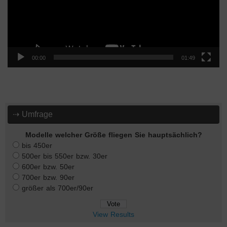
00:00
01:49
⇢ Umfrage
Modelle welcher Größe fliegen Sie hauptsächlich?
bis 450er
500er bis 550er bzw. 30er
600er bzw. 50er
700er bzw. 90er
größer als 700er/90er
View Results