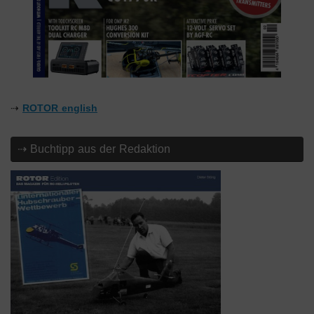
⇢
ROTOR english
⇢ Buchtipp aus der Redaktion