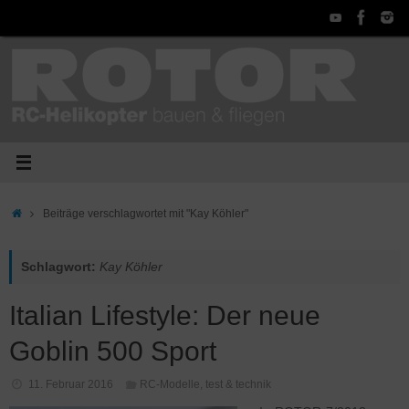
Zum
Inhalt
springen
Start
Beiträge verschlagwortet mit "Kay Köhler"
Schlagwort:
Kay Köhler
Italian Lifestyle: Der neue
Goblin 500 Sport
11. Februar 2016
RC-Modelle
,
test & technik