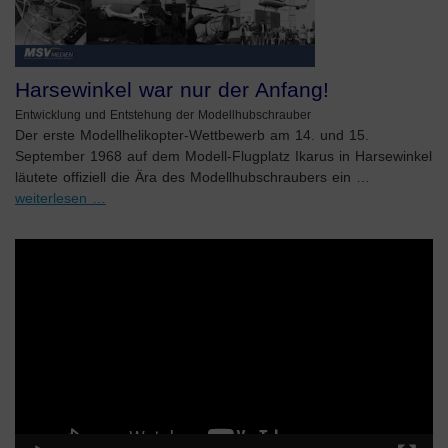
Harsewinkel war nur der Anfang!
Entwicklung und Entstehung der Modellhubschrauber
Der erste Modellhelikopter-Wettbewerb am 14. und 15.
September 1968 auf dem Modell-Flugplatz Ikarus in Harsewinkel
läutete offiziell die Ära des Modellhubschraubers ein …
weiterlesen …
Video-
Player