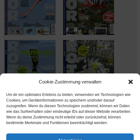
Cookie-Zustimmung verwalten
Um dir ein optimales Erlebnis zu bieten, verwenden wir Technologien wie
Cookies, um Geräteinformationen zu speichern und/oder darauf
zuzugreifen. Wenn du diesen Technologien zustimmst, können wir Daten
wie das Surfverhalten oder eindeutige IDs auf dieser Website verarbeiten.
Wenn du deine Zustimmung nicht erteilst oder zurückziehst, können
Ausgabe verpasst? Kein Problem – einfach nachbestellen im
bestimmte Merkmale und Funktionen beeinträchtigt werden.
Shop unter
shop.msv-medien.de