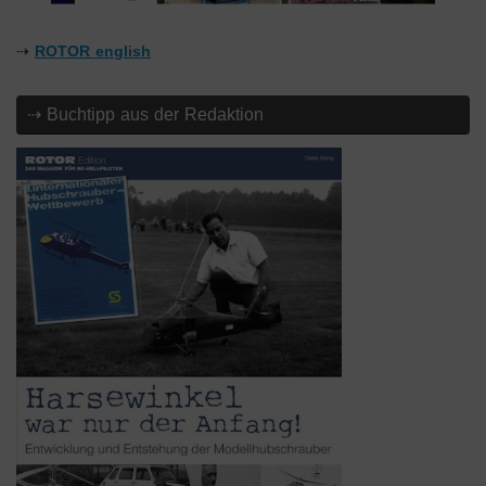
⇢
ROTOR english
⇢ Buchtipp aus der Redaktion