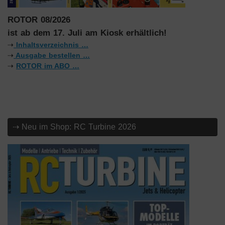
ROTOR 08/2026
ist ab dem 17. Juli am Kiosk erhältlich!
⇢
Inhaltsverzeichnis …
⇢
Ausgabe bestellen …
⇢
ROTOR im ABO …
⇢ Neu im Shop: RC Turbine 2026