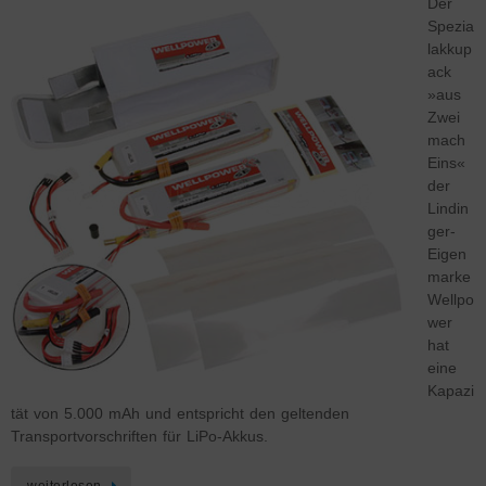
Der
Spezia
lakkup
ack
»aus
Zwei
mach
Eins«
der
Lindin
ger-
Eigen
marke
Wellpo
wer
hat
eine
Kapazi
tät von 5.000 mAh und entspricht den geltenden
Transportvorschriften für LiPo-Akkus.
weiterlesen