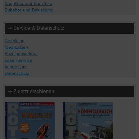
Baupläne und Bausätze
Zubehör und Bekleidung
⇢ Service & Datenschutz
Redaktion
Mediadaten
Anzeigenverkauf
Leser-Service
Impressum
Datenschutz
⇢ Zuletzt erschienen