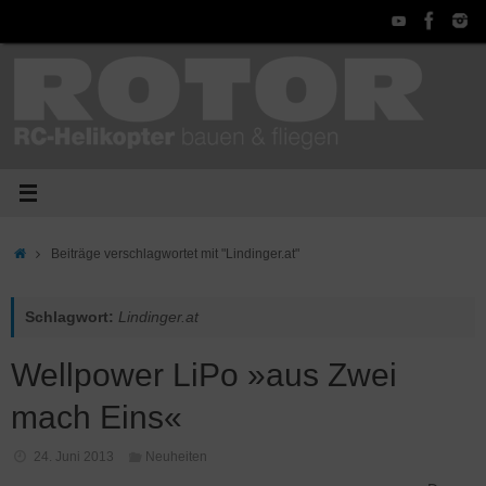
Zum
Inhalt
springen
Start
Beiträge verschlagwortet mit "Lindinger.at"
Schlagwort:
Lindinger.at
Wellpower LiPo »aus Zwei
mach Eins«
24. Juni 2013
Neuheiten