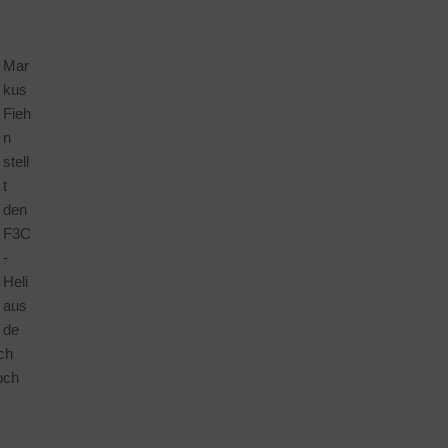
Mar
kus
Fieh
n
stell
t
den
F3C
-
Heli
aus
de
ch
och