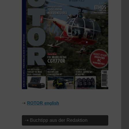
⇢
ROTOR english
⇢ Buchtipp aus der Redaktion