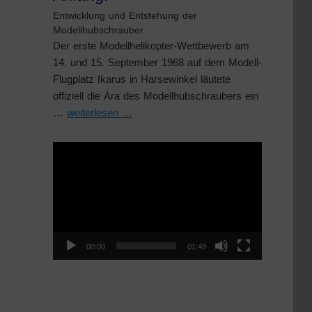
Entwicklung und Entstehung der
Modellhubschrauber
Der erste Modellhelikopter-Wettbewerb am
14. und 15. September 1968 auf dem Modell-
Flugplatz Ikarus in Harsewinkel läutete
offiziell die Ära des Modellhubschraubers ein
…
weiterlesen …
Video-
Player
00:00
01:49