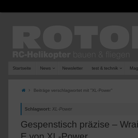
Zum
Inhalt
springen
Zum
Startseite
News
Newsletter
test & technik
Mag
Inhalt
springen
Start
Beiträge verschlagwortet mit "XL-Power"
Schlagwort:
XL-Power
Gespenstisch präzise – Wrai
E von XL-Power