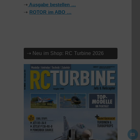
⇢
Ausgabe bestellen …
⇢
ROTOR im ABO …
⇢ Neu im Shop: RC Turbine 2026