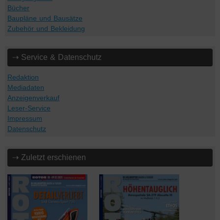
Bücher
Baupläne und Bausätze
Zubehör und Bekleidung
⇢ Service & Datenschutz
Redaktion
Mediadaten
Anzeigenverkauf
Leser-Service
Impressum
Datenschutz
⇢ Zuletzt erschienen