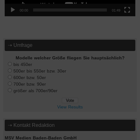
00:00
01:49
⇢ Umfrage
Modelle welcher Größe fliegen Sie hauptsächlich?
bis 450er
500er bis 550er bzw. 30er
600er bzw. 50er
700er bzw. 90er
größer als 700er/90er
View Results
⇢ Kontakt Redaktion
MSV Medien Baden-Baden GmbH