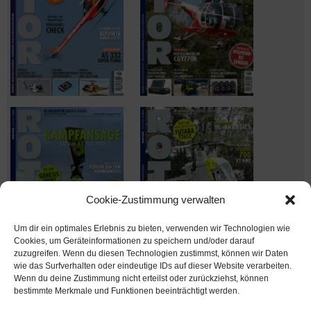
Cookie-Zustimmung verwalten
Um dir ein optimales Erlebnis zu bieten, verwenden wir Technologien wie
Cookies, um Geräteinformationen zu speichern und/oder darauf
zuzugreifen. Wenn du diesen Technologien zustimmst, können wir Daten
wie das Surfverhalten oder eindeutige IDs auf dieser Website verarbeiten.
Wenn du deine Zustimmung nicht erteilst oder zurückziehst, können
Ausgabe verpasst? Kein Problem – einfach nachbestellen im
bestimmte Merkmale und Funktionen beeinträchtigt werden.
Shop unter
shop.msv-medien.de