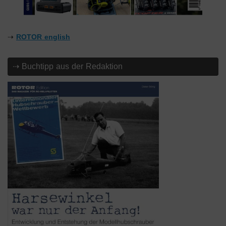
⇢
ROTOR english
⇢ Buchtipp aus der Redaktion