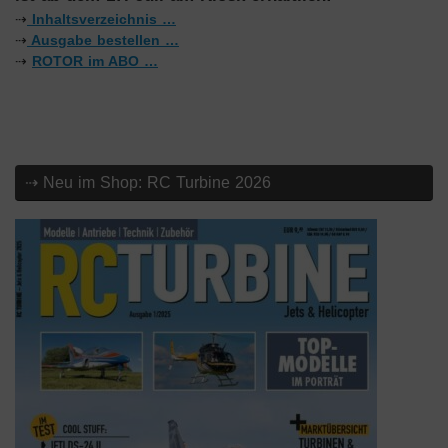
⇢
Inhaltsverzeichnis …
⇢
Ausgabe bestellen …
⇢
ROTOR im ABO …
⇢ Neu im Shop: RC Turbine 2026