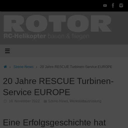
Zum
Inhalt
springen
Start
Szene-News
20 Jahre RESCUE Turbinen-Service EUROPE
20 Jahre RESCUE Turbinen-
Service EUROPE
18. November 2022
Szene-News
,
Werkstattausrüstung
Eine Erfolgsgeschichte hat