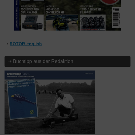
⇢
ROTOR english
⇢ Buchtipp aus der Redaktion