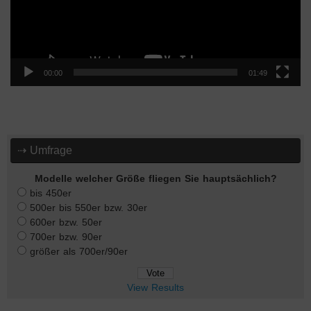
00:00
01:49
⇢ Umfrage
Modelle welcher Größe fliegen Sie hauptsächlich?
bis 450er
500er bis 550er bzw. 30er
600er bzw. 50er
700er bzw. 90er
größer als 700er/90er
View Results