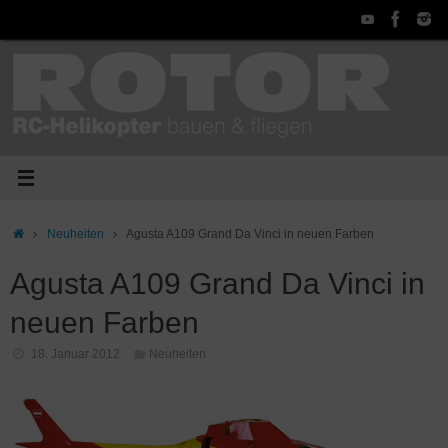
Zum
Inhalt
springen
Start
Neuheiten
Agusta A109 Grand Da Vinci in neuen Farben
Agusta A109 Grand Da Vinci in
neuen Farben
18. Januar 2012
Neuheiten