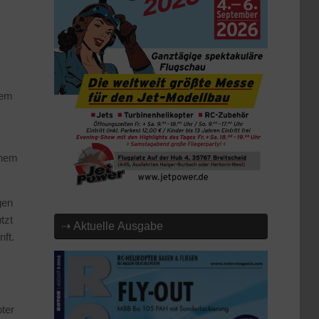
dem
s
inem
gen
tzt
⇢ Aktuelle Ausgabe
ft.
ter