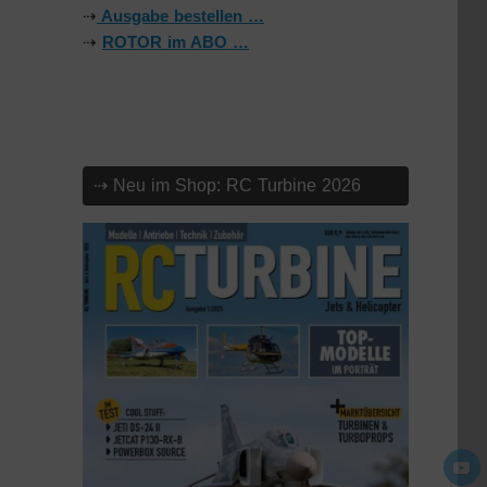
⇢
Ausgabe bestellen …
⇢
ROTOR im ABO …
⇢ Neu im Shop: RC Turbine 2026