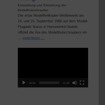
Entwicklung und Entstehung der
Modellhubschrauber
Der erste Modellhelikopter-Wettbewerb am
14. und 15. September 1968 auf dem Modell-
Flugplatz Ikarus in Harsewinkel läutete
offiziell die Ära des Modellhubschraubers ein
…
weiterlesen …
Video-
Player
00:00
01:49