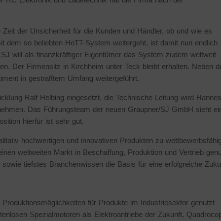
 Zeit der Unsicherheit für die Kunden und Händler, ob und wie es
it dem so beliebten HoTT-System weitergeht, ist damit nun endlich
 SJ will als finanzkräftiger Eigentümer das System zudem weltweit
en. Der Firmensitz in Kirchheim unter Teck bleibt erhalten. Neben 
iment in gestrafftem Umfang weitergeführt.
cklung Ralf Helbing eingesetzt, die Technische Leitung wird Hanne
ernehmen. Das Führungsteam der neuen Graupner/SJ GmbH sieht e
tion hierfür ist sehr gut.
itativ hochwertigen und innovativen Produkten zu wettbewerbsfähi
 einen weltweiten Markt in Beschaffung, Produktion und Vertrieb genu
owie tiefstes Branchenwissen die Basis für eine erfolgreiche Zukun
Produktionsmöglichkeiten für Produkte im Industriesektor genutzt
enlosen Spezialmotoren als Elektroantriebe der Zukunft, Quadrocop