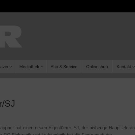
azin
Mediathek
Abo & Service
Onlineshop
Kontakt
r/SJ
pner hat einen neuen Eigentümer. SJ, der bisherige Hauptlieferan
r RC Elektronik und Ladetechnik hat die Firma nach der