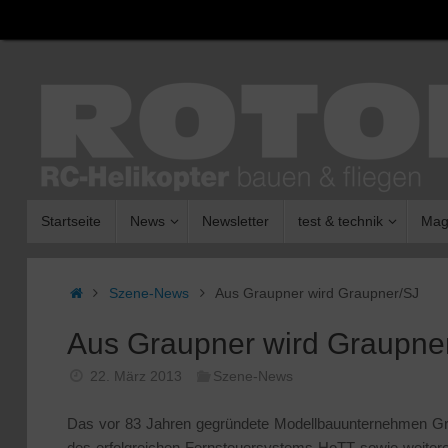
Zum
Inhalt
springen
Zum
Startseite
News
Newsletter
test & technik
Mag
Inhalt
springen
Start
Szene-News
Aus Graupner wird Graupner/SJ
Aus Graupner wird Graupne
22. März 2013
Szene-News
Das vor 83 Jahren gegründete Modellbauunternehmen Grau
des erfolgreichen Fernsteuersystems HoTT sowie weitere