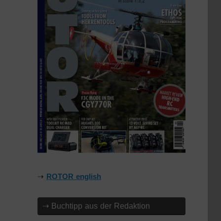
⇢
ROTOR english
⇢ Buchtipp aus der Redaktion