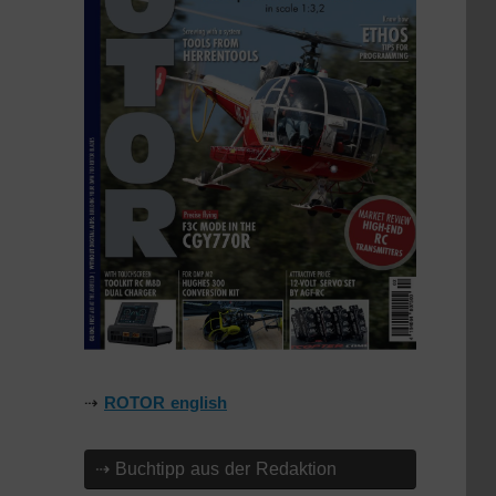
⇢
ROTOR english
⇢ Buchtipp aus der Redaktion