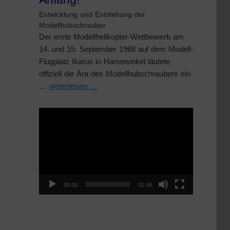
Entwicklung und Entstehung der
Modellhubschrauber
Der erste Modellhelikopter-Wettbewerb am
14. und 15. September 1968 auf dem Modell-
Flugplatz Ikarus in Harsewinkel läutete
offiziell die Ära des Modellhubschraubers ein
…
weiterlesen …
Video-
Player
00:00
01:49