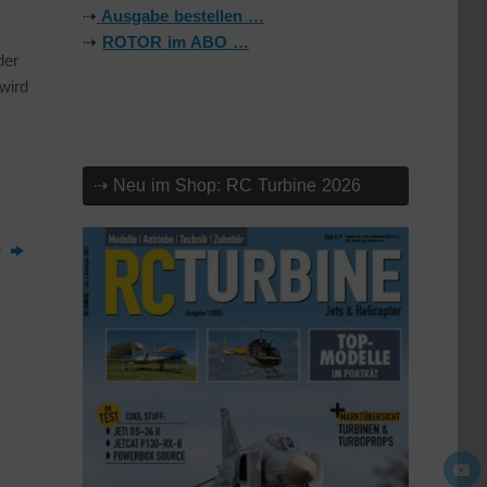
⇢
Ausgabe bestellen …
⇢
ROTOR im ABO …
der
wird
⇢ Neu im Shop: RC Turbine 2026
e