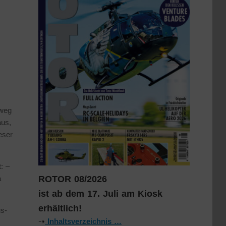
oweg
aus,
eser
: –
ROTOR 08/2026
a
ist ab dem 17. Juli am Kiosk
erhältlich!
s-
⇢
Inhaltsverzeichnis …