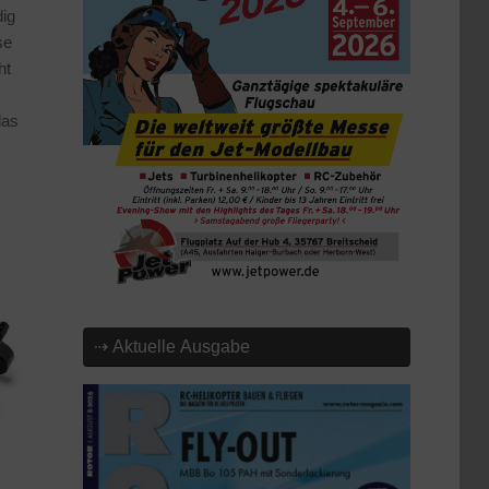
dig
se
ht
das
⇢ Aktuelle Ausgabe