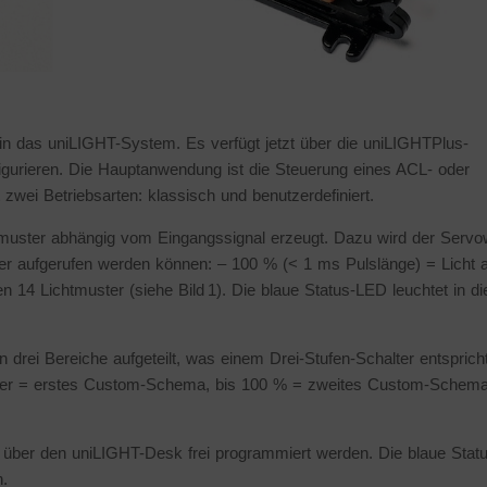
 in das uniLIGHT-System. Es verfügt jetzt über die uniLIGHTPlus-
figurieren. Die Hauptanwendung ist die Steuerung eines ACL- oder
wei Betriebsarten: klassisch und benutzerdefiniert.
htmuster abhängig vom Eingangssignal erzeugt. Dazu wird der Serv
nder aufgerufen werden können: – 100 % (< 1 ms Pulslänge) = Licht 
 14 Lichtmuster (siehe Bild 1). Die blaue Status-LED leuchtet in di
n drei Bereiche aufgeteilt, was einem Drei-Stufen-Schalter entspricht
unter = erstes Custom-Schema, bis 100 % = zweites Custom-Schem
über den uniLIGHT-Desk frei programmiert werden. Die blaue Statu
n.