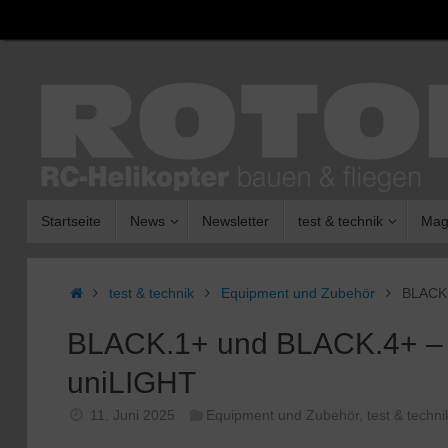
Zum
Inhalt
springen
Zum
Startseite
News
Newsletter
test & technik
Mag
Inhalt
springen
Start
test & technik
Equipment und Zubehör
BLACK.
BLACK.1+ und BLACK.4+ – d
uniLIGHT
11. Juni 2025
Equipment und Zubehör
,
test & techni