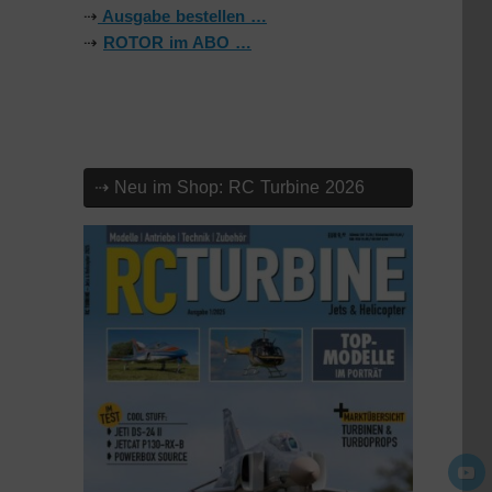
⇢
Ausgabe bestellen …
⇢
ROTOR im ABO …
⇢ Neu im Shop: RC Turbine 2026