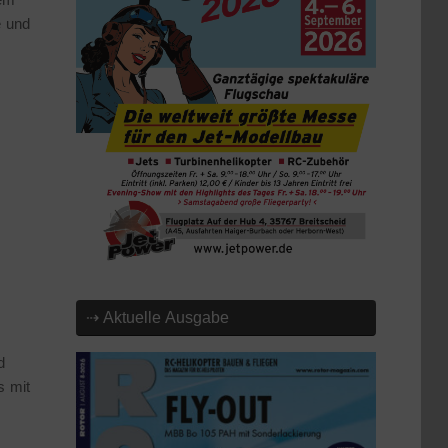
e und
⇢ Aktuelle Ausgabe
d
s mit