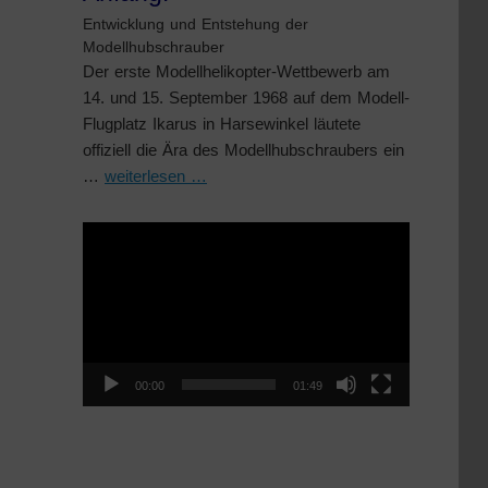
Entwicklung und Entstehung der
Modellhubschrauber
Der erste Modellhelikopter-Wettbewerb am
14. und 15. September 1968 auf dem Modell-
Flugplatz Ikarus in Harsewinkel läutete
offiziell die Ära des Modellhubschraubers ein
…
weiterlesen …
Video-
Player
00:00
01:49