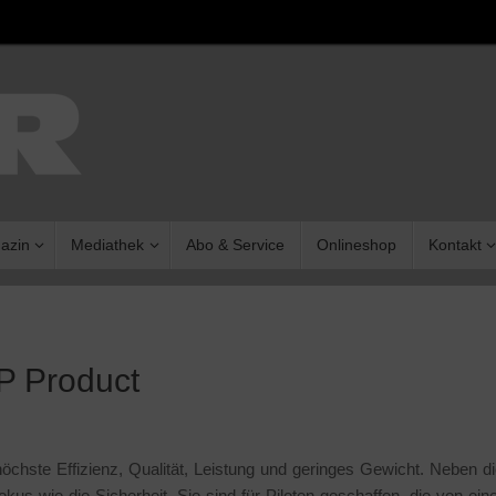
azin
Mediathek
Abo & Service
Onlineshop
Kontakt
P Product
hste Effizienz, Qualität, Leistung und geringes Gewicht. Neben d
kus wie die Sicherheit.
Sie sind für Piloten geschaffen, die von ei