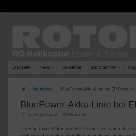
Zum
Inhalt
springen
Zum
Startseite
News
Newsletter
test & technik
Mag
Inhalt
springen
Start
Neuheiten
BluePower-Akku-Linie bei EP Product
BluePower-Akku-Linie bei E
15. August 2016
Neuheiten
Die BluePower-Akkus von EP Product bestechen durch höc
wichtigen Merkmalen steht die Lebensdauer ebenso im Fo