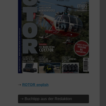
⇢
ROTOR english
⇢ Buchtipp aus der Redaktion