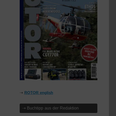
⇢
ROTOR english
⇢ Buchtipp aus der Redaktion