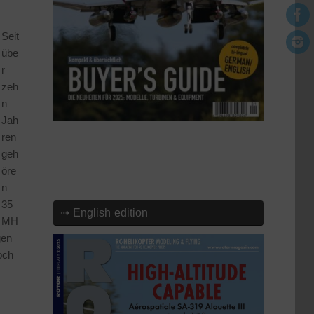
Seit
übe
r
zeh
n
Jah
ren
geh
öre
n
35
⇢ English edition
MH
gen
och