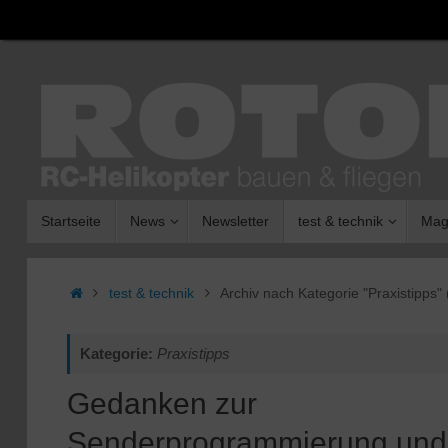
Zum
Inhalt
springen
Zum
Startseite
News
Newsletter
test & technik
Mag
Inhalt
springen
Start
test & technik
Archiv nach Kategorie "Praxistipps"
Kategorie:
Praxistipps
Gedanken zur
Senderprogrammierung und