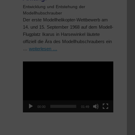
Entwicklung und Entstehung der
Modellhubschrauber
Der erste Modellhelikopter-Wettbewerb am
14. und 15. September 1968 auf dem Modell-
Flugplatz Ikarus in Harsewinkel läutete
offiziell die Ära des Modellhubschraubers ein
…
weiterlesen …
Video-
Player
00:00
01:49