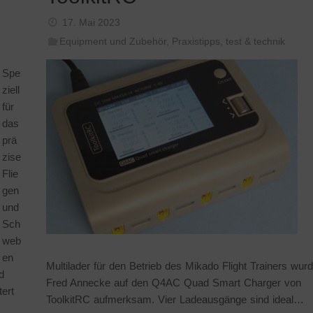
17. Mai 2023
Equipment und Zubehör
,
Praxistipps
,
test & technik
Spe
ziell
für
das
prä
zise
Flie
gen
und
Sch
web
en
Multilader für den Betrieb des Mikado Flight Trainers wur
d
Fred Annecke auf den Q4AC Quad Smart Charger von
ert
ToolkitRC aufmerksam. Vier Ladeausgänge sind ideal…