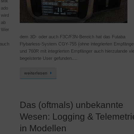
Mik
ado
wird
ab
Wer
dem 3D- oder auch F3C/F3N-Bereich hat das Futaba
 auch
Flybarless-System CGY-755 (ohne integrierten Empfänge
und 760R mit integrierten Empfänger auch hierzulande vie
begeisterte User gefunden….
weiterlesen
Das (oftmals) unbekannte
Wesen: Logging & Telemetri
in Modellen