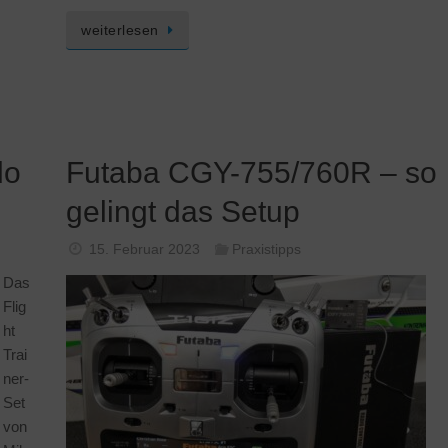
weiterlesen
do
Futaba CGY-755/760R – so
gelingt das Setup
15. Februar 2023
Praxistipps
Das
Flig
ht
Trai
ner-
Set
von