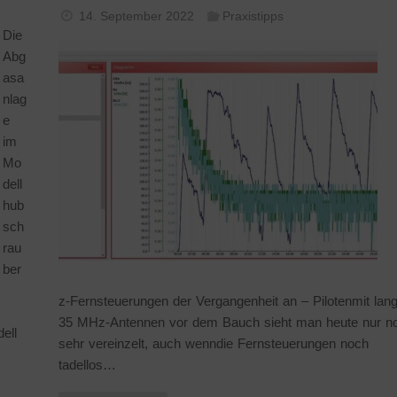
14. September 2022
Praxistipps
Die
Abg
asa
nlag
e
im
Mo
dell
hub
sch
rau
ber
z-Fernsteuerungen der Vergangenheit an – Pilotenmit lan
35 MHz-Antennen vor dem Bauch sieht man heute nur n
ell
sehr vereinzelt, auch wenndie Fernsteuerungen noch
tadellos…