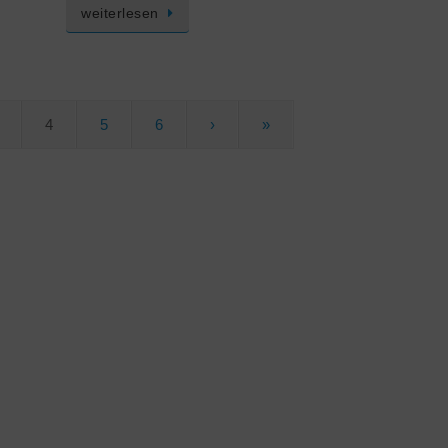
weiterlesen
4
5
6
›
»