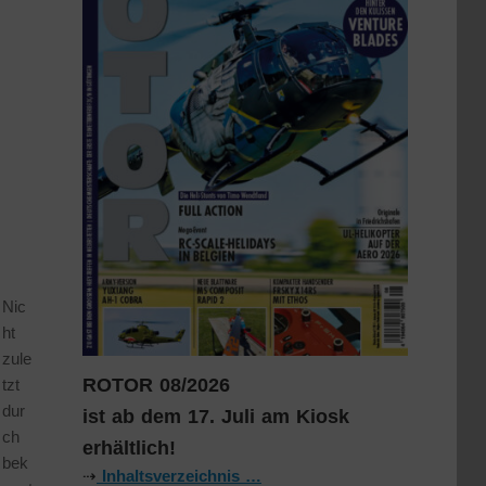
Nic
ht
zule
ROTOR 08/2026
tzt
dur
ist ab dem 17. Juli am Kiosk
ch
erhältlich!
bek
⇢
Inhaltsverzeichnis …