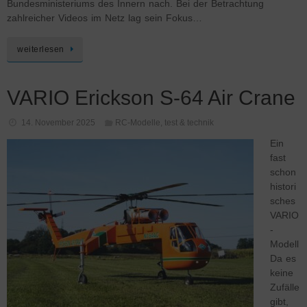
Bundesministeriums des Innern nach. Bei der Betrachtung
zahlreicher Videos im Netz lag sein Fokus…
weiterlesen
VARIO Erickson S-64 Air Crane
14. November 2025
RC-Modelle
,
test & technik
Ein
fast
schon
histori
sches
VARIO
-
Modell
Da es
keine
Zufälle
gibt,