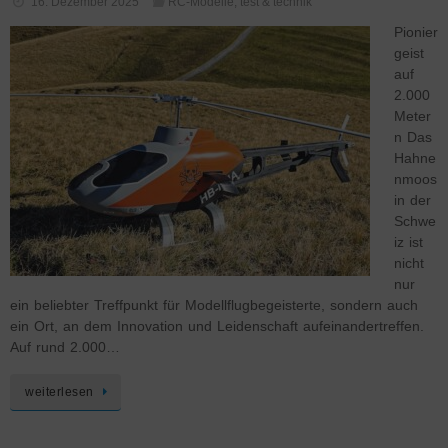
16. Dezember 2025
RC-Modelle
,
test & technik
Pionier
geist
auf
2.000
Meter
n Das
Hahne
nmoos
in der
Schwe
iz ist
nicht
nur
ein beliebter Treffpunkt für Modellflugbegeisterte, sondern auch
ein Ort, an dem Innovation und Leidenschaft aufeinandertreffen.
Auf rund 2.000…
weiterlesen