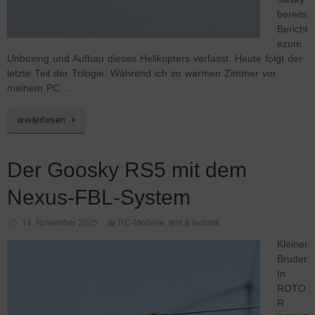
bereits
Bericht
ezum
Unboxing und Aufbau dieses Helikopters verfasst. Heute folgt der
letzte Teil der Trilogie. Während ich im warmen Zimmer vor
meinem PC…
weiterlesen
Der Goosky RS5 mit dem
Nexus-FBL-System
14. November 2025
RC-Modelle
,
test & technik
Kleiner
Bruder
In
ROTO
R