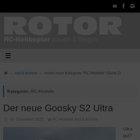
Zum
Inhalt
springen
Start
test & technik
Archiv nach Kategorie "RC-Modelle"
(Seite 2)
Kategorie:
RC-Modelle
Der neue Goosky S2 Ultra
16. Dezember 2025
RC-Modelle
,
test & technik
Ultra
gut?