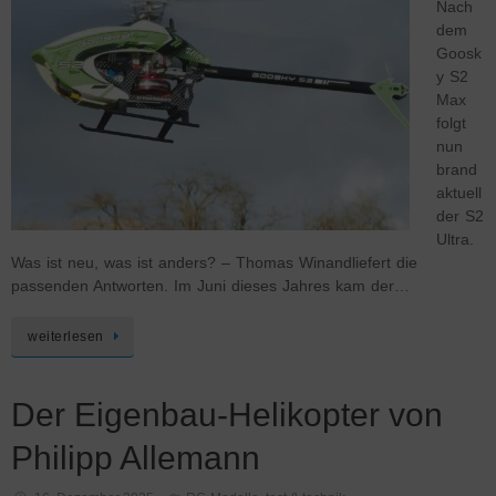
Nach
dem
Goosk
y S2
Max
folgt
nun
brand
aktuell
der S2
Ultra.
Was ist neu, was ist anders? – Thomas Winandliefert die
passenden Antworten. Im Juni dieses Jahres kam der…
weiterlesen
Der Eigenbau-Helikopter von
Philipp Allemann