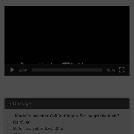
Video-
Player
00:00
01:49
⇢ Umfrage
Modelle welcher Größe fliegen Sie hauptsächlich?
bis 450er
500er bis 550er bzw. 30er