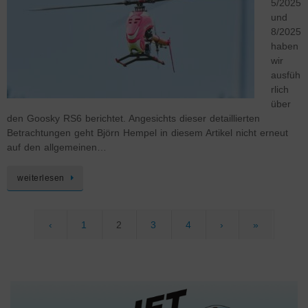
5/2025
und
8/2025
haben
wir
ausfüh
rlich
über
den Goosky RS6 berichtet. Angesichts dieser detaillierten
Betrachtungen geht Björn Hempel in diesem Artikel nicht erneut
auf den allgemeinen…
weiterlesen
‹
1
2
3
4
›
»