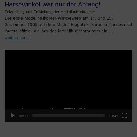
Harsewinkel war nur der Anfang!
Entwicklung und Entstehung der Modellhubschrauber
Der erste Modellhelikopter-Wettbewerb am 14. und 15.
September 1968 auf dem Modell-Flugplatz Ikarus in Harsewinkel
läutete offiziell die Ära des Modellhubschraubers ein …
weiterlesen …
Video-
Player
00:00
01:49