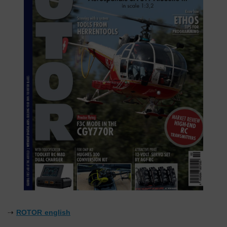
⇢
ROTOR english