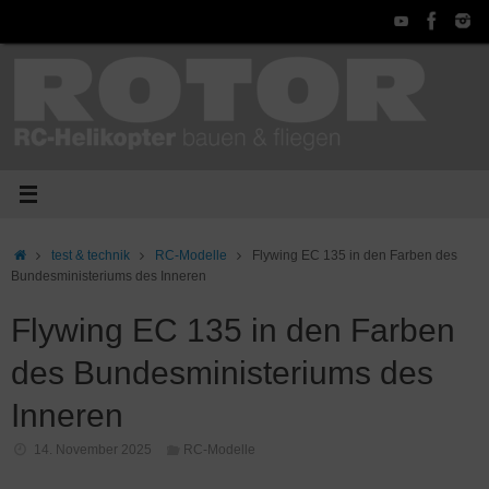
Zum
Inhalt
springen
Start
test & technik
RC-Modelle
Flywing EC 135 in den Farben des
Bundesministeriums des Inneren
Flywing EC 135 in den Farben
des Bundesministeriums des
Inneren
14. November 2025
RC-Modelle