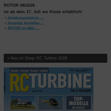
ROTOR 08/2026
ist ab dem 17. Juli am Kiosk erhältlich!
⇢
Inhaltsverzeichnis …
⇢
Ausgabe bestellen …
⇢
ROTOR im ABO …
⇢ Neu im Shop: RC Turbine 2026