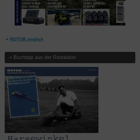
⇢
ROTOR english
⇢ Buchtipp aus der Redaktion