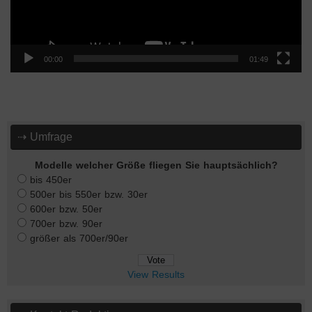
00:00
01:49
⇢ Umfrage
Modelle welcher Größe fliegen Sie hauptsächlich?
bis 450er
500er bis 550er bzw. 30er
600er bzw. 50er
700er bzw. 90er
größer als 700er/90er
View Results