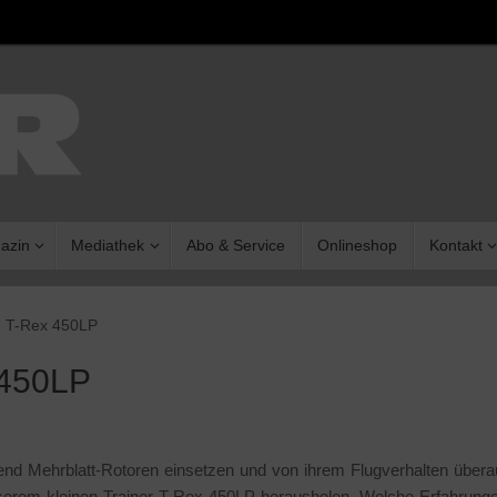
azin
Mediathek
Abo & Service
Onlineshop
Kontakt
m T-Rex 450LP
 450LP
end Mehrblatt-Rotoren einsetzen und von ihrem Flugverhalten über
unserem kleinen Trainer T-Rex 450LP herausholen. Welche Erfahrung