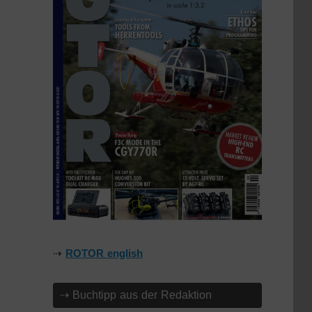
⇢
ROTOR english
⇢ Buchtipp aus der Redaktion