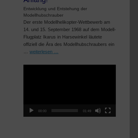
Entwicklung und Entstehung der
Modellhubschrauber
Der erste Modellhelikopter-Wettbewerb am
14. und 15. September 1968 auf dem Modell-
Flugplatz Ikarus in Harsewinkel läutete
offiziell die Ära des Modellhubschraubers ein
…
weiterlesen …
Video-
Player
00:00
01:49