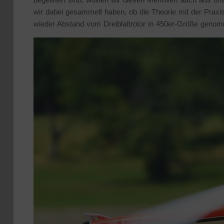
wir dabei gesammelt haben, ob die Theorie mit der Praxi
wieder Abstand vom Dreiblattrotor in 450er-Größe genom