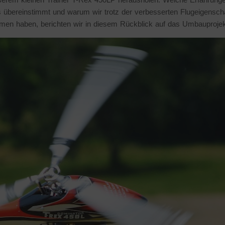
s übereinstimmt und warum wir trotz der verbesserten Flugeigensch
men haben, berichten wir in diesem Rückblick auf das Umbauprojek