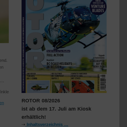
end.
en
t …
inkle
ROTOR 08/2026
en
ist ab dem 17. Juli am Kiosk
erhältlich!
⇢
Inhaltsverzeichnis …