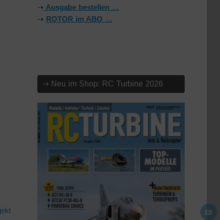
⇢
Ausgabe bestellen …
⇢
ROTOR im ABO …
⇢ Neu im Shop: RC Turbine 2026
jekt