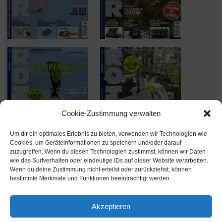
Cookie-Zustimmung verwalten
Um dir ein optimales Erlebnis zu bieten, verwenden wir Technologien wie
Cookies, um Geräteinformationen zu speichern und/oder darauf
zuzugreifen. Wenn du diesen Technologien zustimmst, können wir Daten
wie das Surfverhalten oder eindeutige IDs auf dieser Website verarbeiten.
Wenn du deine Zustimmung nicht erteilst oder zurückziehst, können
Ausgabe verpasst? Kein Problem – einfach nachbestellen im
bestimmte Merkmale und Funktionen beeinträchtigt werden.
Shop unter
shop.msv-medien.de
Akzeptieren