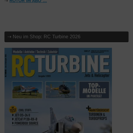
⇢
ROTOR im ABO …
⇢ Neu im Shop: RC Turbine 2026