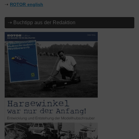
⇢
ROTOR english
⇢ Buchtipp aus der Redaktion