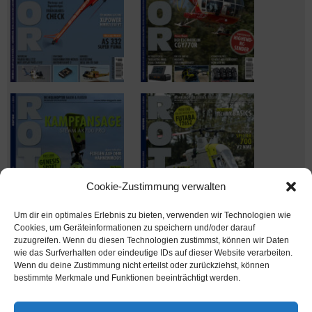
Cookie-Zustimmung verwalten
Um dir ein optimales Erlebnis zu bieten, verwenden wir Technologien wie
Cookies, um Geräteinformationen zu speichern und/oder darauf
zuzugreifen. Wenn du diesen Technologien zustimmst, können wir Daten
wie das Surfverhalten oder eindeutige IDs auf dieser Website verarbeiten.
Wenn du deine Zustimmung nicht erteilst oder zurückziehst, können
Ausgabe verpasst? Kein Problem – einfach nachbestellen im
bestimmte Merkmale und Funktionen beeinträchtigt werden.
Shop unter
shop.msv-medien.de