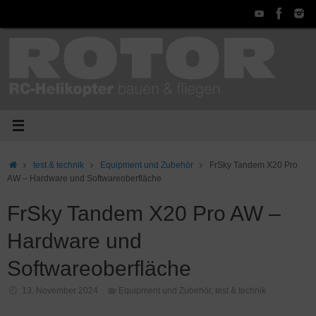
Zum
Inhalt
springen
Start
test & technik
Equipment und Zubehör
FrSky Tandem X20 Pro
AW – Hardware und Softwareoberfläche
FrSky Tandem X20 Pro AW –
Hardware und
Softwareoberfläche
13. November 2024
Equipment und Zubehör
,
test & technik