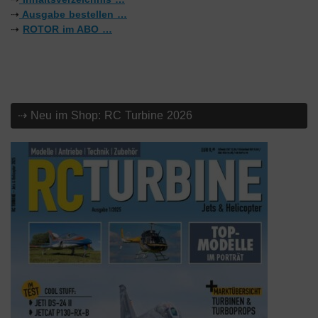
⇢
Ausgabe bestellen …
⇢
ROTOR im ABO …
⇢ Neu im Shop: RC Turbine 2026