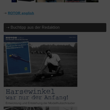
⇢
ROTOR english
⇢ Buchtipp aus der Redaktion