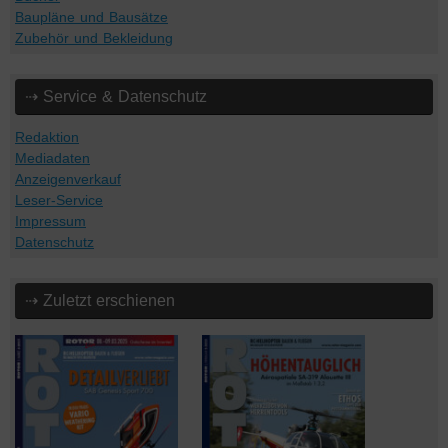
Baupläne und Bausätze
Zubehör und Bekleidung
⇢ Service & Datenschutz
Redaktion
Mediadaten
Anzeigenverkauf
Leser-Service
Impressum
Datenschutz
⇢ Zuletzt erschienen