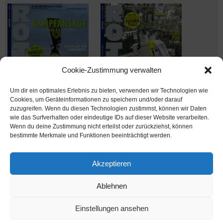
Cookie-Zustimmung verwalten
Um dir ein optimales Erlebnis zu bieten, verwenden wir Technologien wie
Cookies, um Geräteinformationen zu speichern und/oder darauf
zuzugreifen. Wenn du diesen Technologien zustimmst, können wir Daten
wie das Surfverhalten oder eindeutige IDs auf dieser Website verarbeiten.
Wenn du deine Zustimmung nicht erteilst oder zurückziehst, können
Ausgabe verpasst? Kein Problem – einfach nachbestellen im
bestimmte Merkmale und Funktionen beeinträchtigt werden.
Shop unter
shop.msv-medien.de
Akzeptieren
Ablehnen
www.rotor-magazin.com ist ein Internetangebot der MSV Medien Baden-Baden
GmbH
Einstellungen ansehen
MSV Medien