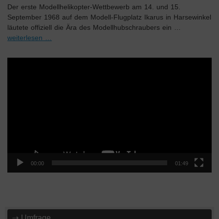
Der erste Modellhelikopter-Wettbewerb am 14. und 15.
September 1968 auf dem Modell-Flugplatz Ikarus in Harsewinkel
läutete offiziell die Ära des Modellhubschraubers ein …
weiterlesen …
Video-
Player
00:00
01:49
⇢ Umfrage