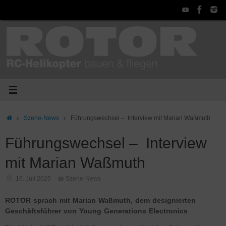
Zum
Inhalt
springen
Start
Szene-News
Führungswechsel – Interview mit Marian Waßmuth
Führungswechsel – Interview
mit Marian Waßmuth
16. Juli 2025
Szene-News
ROTOR sprach mit Marian Waßmuth, dem designierten
Geschäftsführer von Young Generations Electronics