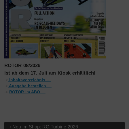
ROTOR 08/2026
ist ab dem 17. Juli am Kiosk erhältlich!
⇢
Inhaltsverzeichnis …
⇢
Ausgabe bestellen …
⇢
ROTOR im ABO …
⇢ Neu im Shop: RC Turbine 2026