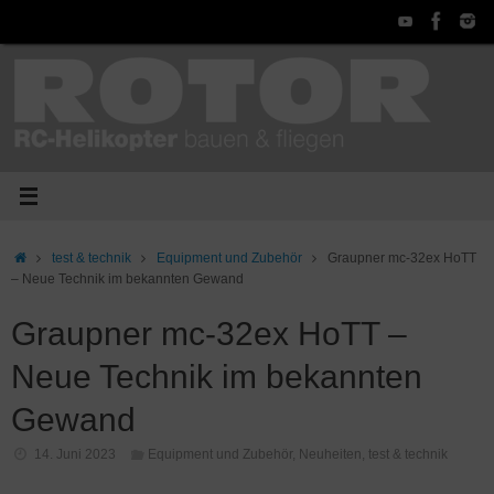
Zum
Inhalt
springen
Start
test & technik
Equipment und Zubehör
Graupner mc-32ex HoTT
– Neue Technik im bekannten Gewand
Graupner mc-32ex HoTT –
Neue Technik im bekannten
Gewand
14. Juni 2023
Equipment und Zubehör
,
Neuheiten
,
test & technik