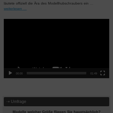
läutete offiziell die Ära des Modellhubschraubers ein …
weiterlesen …
Video-
Player
00:00
01:49
⇢ Umfrage
Modelle welcher Größe fliegen Sie hauptsächlich?