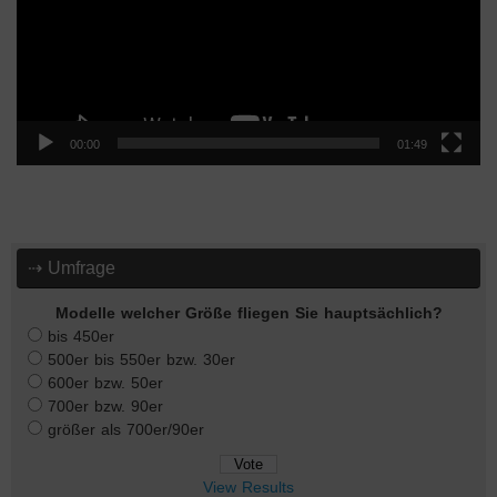
00:00
01:49
⇢ Umfrage
Modelle welcher Größe fliegen Sie hauptsächlich?
bis 450er
500er bis 550er bzw. 30er
600er bzw. 50er
700er bzw. 90er
größer als 700er/90er
View Results