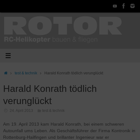
Zum
Inhalt
springen
Start
test & technik
Harald Konrath tödlich verunglückt
Harald Konrath tödlich
verunglückt
24. April 2013
test & technik
Am 19. April 2013 kam Harald Konrath, bei einem schweren
Autounfall ums Leben. Als Geschäftsführer der Firma Kontronik in
Rottenburg-Hailfingen und brillanter Ingenieur war er