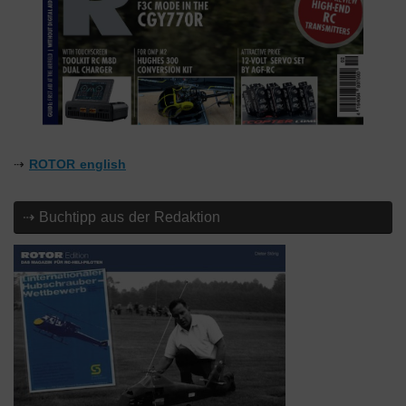
⇢
ROTOR english
⇢ Buchtipp aus der Redaktion