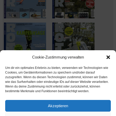
Cookie-Zustimmung verwalten
Um dir ein optimales Erlebnis zu bieten, verwenden wir Technologien wie
Cookies, um Geräteinformationen zu speichern und/oder darauf
zuzugreifen. Wenn du diesen Technologien zustimmst, können wir Daten
wie das Surfverhalten oder eindeutige IDs auf dieser Website verarbeiten.
Wenn du deine Zustimmung nicht erteilst oder zurückziehst, können
Ausgabe verpasst? Kein Problem – einfach nachbestellen im
bestimmte Merkmale und Funktionen beeinträchtigt werden.
Shop unter
shop.msv-medien.de
Akzeptieren