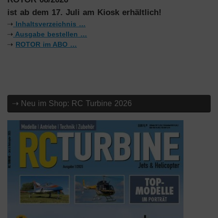
ist ab dem 17. Juli am Kiosk erhältlich!
⇢
Inhaltsverzeichnis …
⇢
Ausgabe bestellen …
⇢
ROTOR im ABO …
⇢ Neu im Shop: RC Turbine 2026