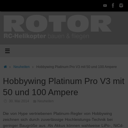
Zum
Inhalt
springen
Start
Neuheiten
Hobbywing Platinum Pro V3 mit 50 und 100 Ampere
Hobbywing Platinum Pro V3 mit
50 und 100 Ampere
30. Mai 2014
Neuheiten
Die von Hype vertriebenen Platinum-Regler von Hobbywing
zeichnen sich durch zuverlässige Hochleistungs-Technik bei
geringer Baugröße aus. Als Akkus können wahlweise LiPo-, NiCd-