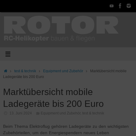
Zum
Inhalt
springen
Start
test & technik
Equipment und Zubehör
Marktübersicht mobile
Ladegeräte bis 200 Euro
Marktübersicht mobile
Ladegeräte bis 200 Euro
13. Juni 2024
Equipment und Zubehör
,
test & technik
Beim Thema Elektroflug gehören Ladegeräte zu den wichtigsten
Zubehörteilen, um den Energiespendern neues Leben