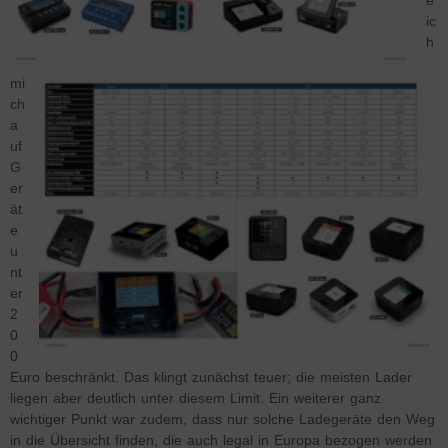
e
ic
h
mi
ch
a
uf
G
er
ät
e
u
nt
er
2
0
0
Euro beschränkt. Das klingt zunächst teuer; die meisten Lader
liegen aber deutlich unter diesem Limit. Ein weiterer ganz
wichtiger Punkt war zudem, dass nur solche Ladegeräte den Weg
in die Übersicht finden, die auch legal in Europa bezogen werden