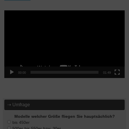
Video-
Player
00:00
01:49
⇢ Umfrage
Modelle welcher Größe fliegen Sie hauptsächlich?
bis 450er
500er bis 550er bzw. 30er