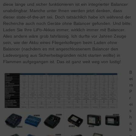
diese lange und sicher funktionieren ist ein integrierter Balancer
unabdingbar. Manche unter Ihnen werden jetzt denken, dass
dieser state-of-the-art sei. Doch tatsächlich habe ich während der
Recherche auch noch Geräte ohne Balancer gefunden. Und bitte:
Laden Sie Ihre LiPo-Akkus immer, wirklich immer mit Balancer.
Alles andere wäre grob fahrlässig. Ich durfte vor Jahren Zeuge
sein, wie der Akku eines Fliegerkollegen beim Laden ohne
Balancer (nachdem es mit angeschlossenem Balancer den
Ladevorgang aus Sicherheitsgründen nicht starten wollte) in
Flammen aufgegangen ist. Das ist ganz weit weg von lustig!
B
ei
m
P
r
ei
s
h
a
b