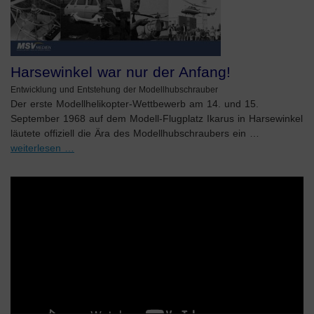
Harsewinkel war nur der Anfang!
Entwicklung und Entstehung der Modellhubschrauber
Der erste Modellhelikopter-Wettbewerb am 14. und 15.
September 1968 auf dem Modell-Flugplatz Ikarus in Harsewinkel
läutete offiziell die Ära des Modellhubschraubers ein …
weiterlesen …
Video-
Player