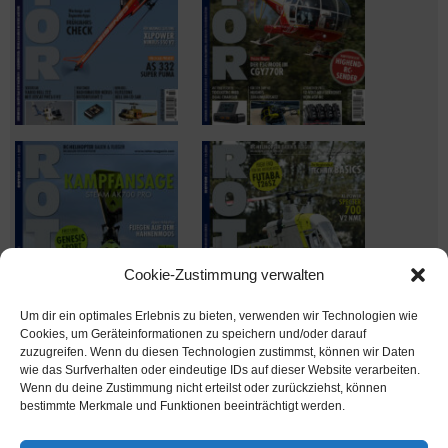
Cookie-Zustimmung verwalten
Um dir ein optimales Erlebnis zu bieten, verwenden wir Technologien wie
Cookies, um Geräteinformationen zu speichern und/oder darauf
zuzugreifen. Wenn du diesen Technologien zustimmst, können wir Daten
wie das Surfverhalten oder eindeutige IDs auf dieser Website verarbeiten.
Wenn du deine Zustimmung nicht erteilst oder zurückziehst, können
Ausgabe verpasst? Kein Problem – einfach nachbestellen im
bestimmte Merkmale und Funktionen beeinträchtigt werden.
Shop unter
shop.msv-medien.de