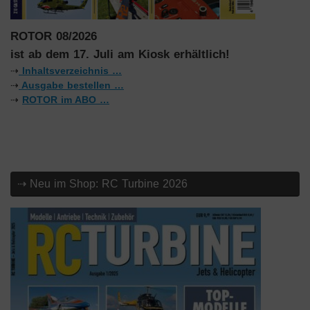
ROTOR 08/2026
ist ab dem 17. Juli am Kiosk erhältlich!
⇢
Inhaltsverzeichnis …
⇢
Ausgabe bestellen …
⇢
ROTOR im ABO …
⇢ Neu im Shop: RC Turbine 2026