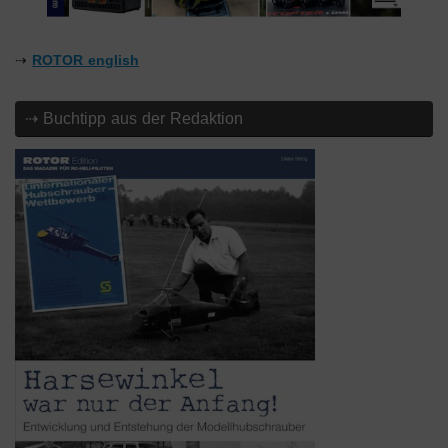
⇢
ROTOR english
⇢ Buchtipp aus der Redaktion