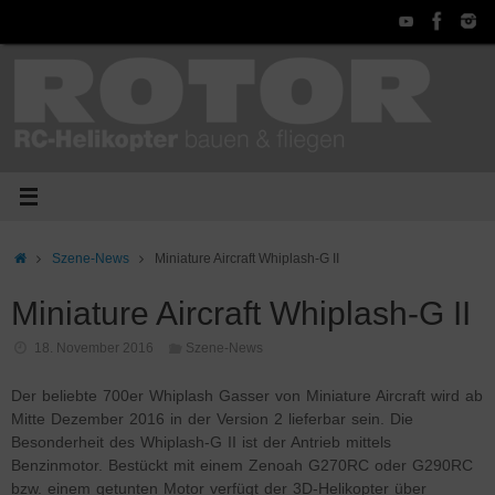
Zum
Inhalt
springen
Start
Szene-News
Miniature Aircraft Whiplash-G II
Miniature Aircraft Whiplash-G II
18. November 2016
Szene-News
Der beliebte 700er Whiplash Gasser von Miniature Aircraft wird ab
Mitte Dezember 2016 in der Version 2 lieferbar sein. Die
Besonderheit des Whiplash-G II ist der Antrieb mittels
Benzinmotor. Bestückt mit einem Zenoah G270RC oder G290RC
bzw. einem getunten Motor verfügt der 3D-Helikopter über