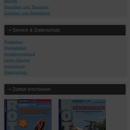
Bücher
Baupläne und Bausätze
Zubehör und Bekleidung
⇢ Service & Datenschutz
Redaktion
Mediadaten
Anzeigenverkauf
Leser-Service
Impressum
Datenschutz
⇢ Zuletzt erschienen