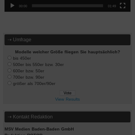
00:00
01:49
⇢ Umfrage
Modelle welcher Größe fliegen Sie hauptsächlich?
bis 450er
500er bis 550er bzw. 30er
600er bzw. 50er
700er bzw. 90er
größer als 700er/90er
View Results
⇢ Kontakt Redaktion
MSV Medien Baden-Baden GmbH