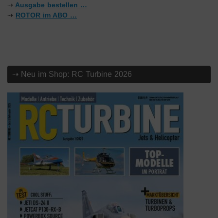
⇢
Ausgabe bestellen …
⇢
ROTOR im ABO …
⇢ Neu im Shop: RC Turbine 2026