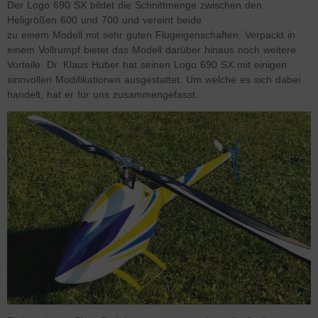
Der Logo 690 SX bildet die Schnittmenge zwischen den
Heligrößen 600 und 700 und vereint beide
zu einem Modell mit sehr guten Flugeigenschaften. Verpackt in
einem Vollrumpf bietet das Modell darüber hinaus noch weitere
Vorteile. Dr. Klaus Huber hat seinen Logo 690 SX mit einigen
sinnvollen Modifikationen ausgestattet. Um welche es sich dabei
handelt, hat er für uns zusammengefasst.