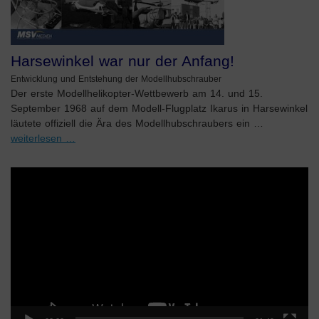
Harsewinkel war nur der Anfang!
Entwicklung und Entstehung der Modellhubschrauber
Der erste Modellhelikopter-Wettbewerb am 14. und 15.
September 1968 auf dem Modell-Flugplatz Ikarus in Harsewinkel
läutete offiziell die Ära des Modellhubschraubers ein …
weiterlesen …
Video-
Player