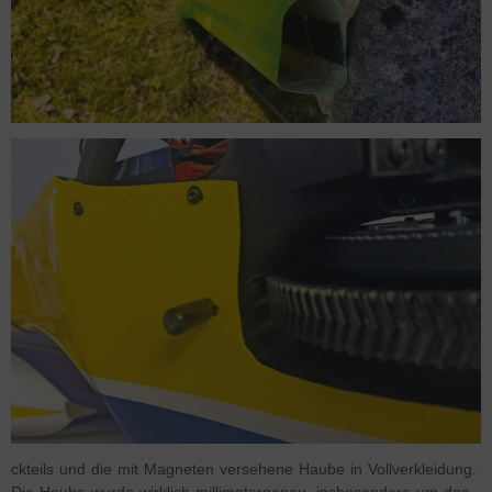
ckteils und die mit Magneten versehene Haube in Vollverkleidung.