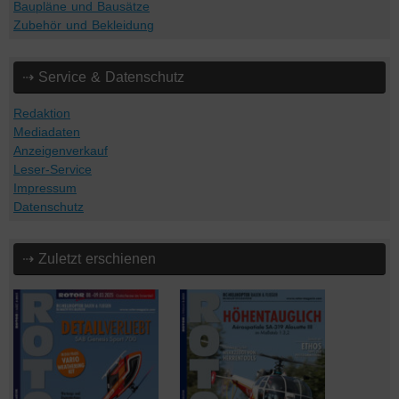
Baupläne und Bausätze
Zubehör und Bekleidung
⇢ Service & Datenschutz
Redaktion
Mediadaten
Anzeigenverkauf
Leser-Service
Impressum
Datenschutz
⇢ Zuletzt erschienen