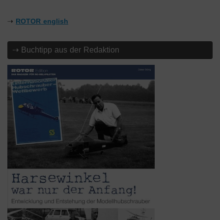
⇢
ROTOR english
⇢ Buchtipp aus der Redaktion