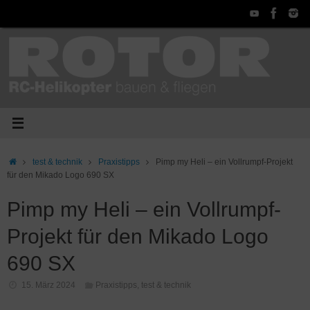
Zum
Inhalt
springen
Start
test & technik
Praxistipps
Pimp my Heli – ein Vollrumpf-Projekt
für den Mikado Logo 690 SX
Pimp my Heli – ein Vollrumpf-
Projekt für den Mikado Logo
690 SX
15. März 2024
Praxistipps
,
test & technik