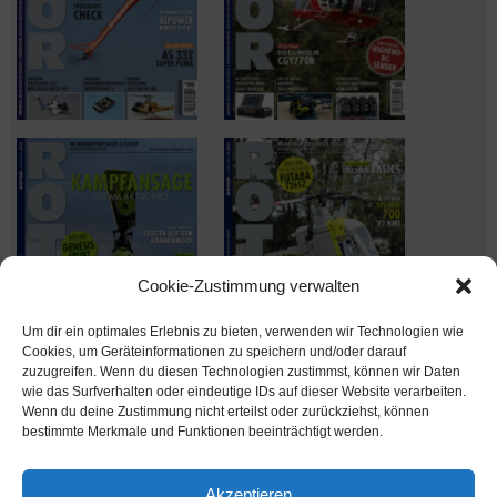
Cookie-Zustimmung verwalten
Um dir ein optimales Erlebnis zu bieten, verwenden wir Technologien wie
Cookies, um Geräteinformationen zu speichern und/oder darauf
zuzugreifen. Wenn du diesen Technologien zustimmst, können wir Daten
wie das Surfverhalten oder eindeutige IDs auf dieser Website verarbeiten.
Wenn du deine Zustimmung nicht erteilst oder zurückziehst, können
Ausgabe verpasst? Kein Problem – einfach nachbestellen im
bestimmte Merkmale und Funktionen beeinträchtigt werden.
Shop unter
shop.msv-medien.de
Akzeptieren