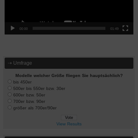
00:00
01:49
⇢ Umfrage
Modelle welcher Größe fliegen Sie hauptsächlich?
bis 450er
500er bis 550er bzw. 30er
600er bzw. 50er
700er bzw. 90er
größer als 700er/90er
View Results