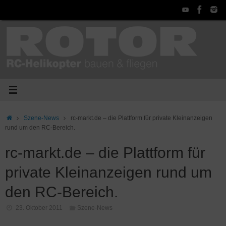
Zum
Inhalt
springen
Start
Szene-News
rc-markt.de – die Plattform für private Kleinanzeigen
rund um den RC-Bereich.
rc-markt.de – die Plattform für
private Kleinanzeigen rund um
den RC-Bereich.
23. Oktober 2011
Szene-News