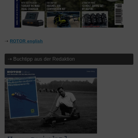
⇢
ROTOR english
⇢ Buchtipp aus der Redaktion