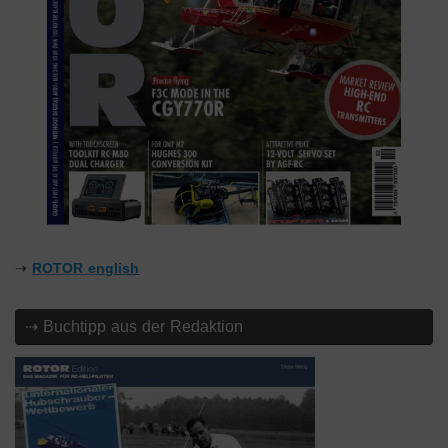
⇢
ROTOR english
⇢ Buchtipp aus der Redaktion