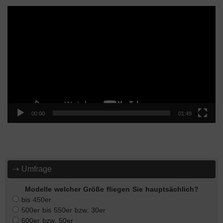
Video-
Player
00:00
01:49
⇢ Umfrage
Modelle welcher Größe fliegen Sie hauptsächlich?
bis 450er
500er bis 550er bzw. 30er
600er bzw. 50er