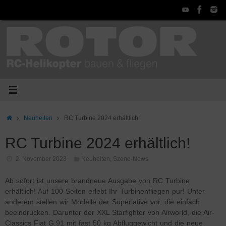
Zum
Inhalt
springen
Start
Neuheiten
RC Turbine 2024 erhältlich!
RC Turbine 2024 erhältlich!
2. November 2023
Neuheiten
,
Szene-News
Ab sofort ist unsere brandneue Ausgabe von RC Turbine
erhältlich! Auf 100 Seiten erlebt Ihr Turbinenfliegen pur! Unter
anderem stellen wir Modelle der Superlative vor, die einfach
beeindrucken. Darunter der XXL Starfighter von Airworld, die Air-
Classics Fiat G.91 mit fast 50 kg Abfluggewicht und die neue