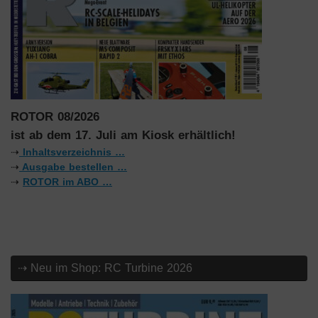
ROTOR 08/2026
ist ab dem 17. Juli am Kiosk erhältlich!
⇢
Inhaltsverzeichnis …
⇢
Ausgabe bestellen …
⇢
ROTOR im ABO …
⇢ Neu im Shop: RC Turbine 2026