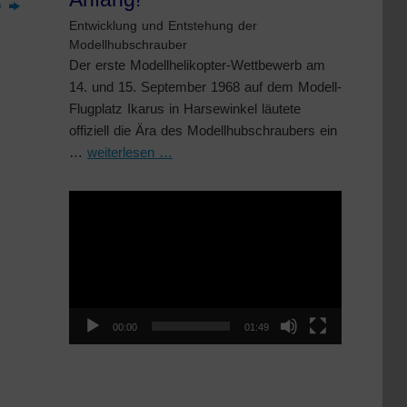
o
Entwicklung und Entstehung der
Modellhubschrauber
Der erste Modellhelikopter-Wettbewerb am
14. und 15. September 1968 auf dem Modell-
Flugplatz Ikarus in Harsewinkel läutete
offiziell die Ära des Modellhubschraubers ein
…
weiterlesen …
Video-
Player
00:00
01:49