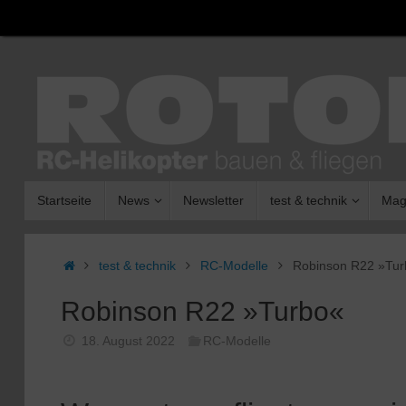
Zum
Inhalt
springen
Zum
Startseite
News
Newsletter
test & technik
Mag
Inhalt
springen
Start
test & technik
RC-Modelle
Robinson R22 »Tur
Robinson R22 »Turbo«
18. August 2022
RC-Modelle