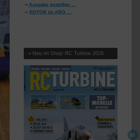
⇢
Ausgabe bestellen …
⇢
ROTOR im ABO …
⇢ Neu im Shop: RC Turbine 2026