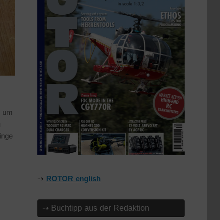
h um
u
inge
⇢
ROTOR english
⇢ Buchtipp aus der Redaktion