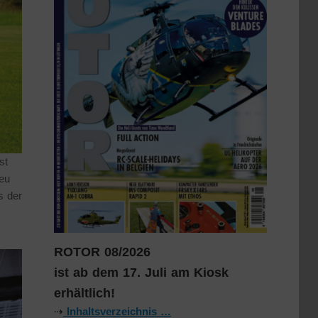
st
reu
s der
ROTOR 08/2026
ist ab dem 17. Juli am Kiosk
erhältlich!
⇢
Inhaltsverzeichnis …