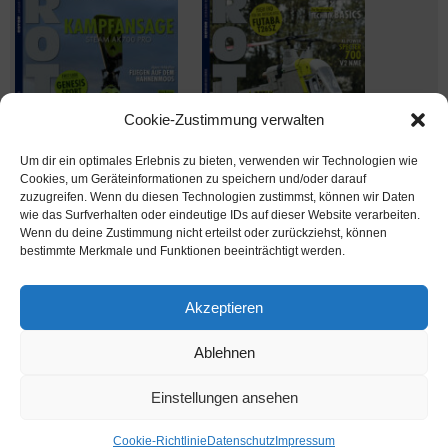
Cookie-Zustimmung verwalten
Um dir ein optimales Erlebnis zu bieten, verwenden wir Technologien wie
Cookies, um Geräteinformationen zu speichern und/oder darauf
zuzugreifen. Wenn du diesen Technologien zustimmst, können wir Daten
wie das Surfverhalten oder eindeutige IDs auf dieser Website verarbeiten.
Wenn du deine Zustimmung nicht erteilst oder zurückziehst, können
Ausgabe verpasst? Kein Problem – einfach nachbestellen im
bestimmte Merkmale und Funktionen beeinträchtigt werden.
Shop unter
shop.msv-medien.de
Akzeptieren
Ablehnen
www.rotor-magazin.com ist ein Internetangebot der MSV Medien Baden-Baden
GmbH
Einstellungen ansehen
MSV Medien
Cookie-Richtlinie
Datenschutz
Impressum
Präsentiert von
Tempera
&
WordPress.