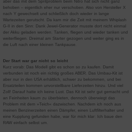
aber das mit dem Spritproblem beim Nitro hat sich nicht ganz
behoben – eigentlich eher nur verschoben. Also von Hersteller X
nach Y gewechselt und schließlich doch wieder in lange
Wartezeiten gerutscht. Da kam mir die Zeit mit meinem Whiplash
G-II in den Sinn: Dank Jewel-Generator musste dort nicht einmal
der Akku geladen werden. Tanken, fliegen und wieder tanken und
weiterfliegen. Dreimal am Starter gezogen und weiter ging es in
die Luft nach einer kleinen Tankpause.
Der Start war gar nicht so leicht
Kurz vorab: Das Modell gibt es schon so zu kaufen. Damit
verbunden ist noch ein richtig großes ABER. Das Umbau-Kit ist
aber nur in den USA erhältlich, schwer zu bekommen, und bei
Ersatzteilen kommen unvorstellbare Lieferzeiten hinzu. Und viel
Zoll! Darauf hatte ich keine Lust. Das Kit ist sehr gut gemacht und
an Feinheiten kaum zu überbieten, dennoch überwiegt das
Problem mit dem »Teich« dazwischen. Nachdem ich noch aus
meinen Benzinerzeiten einen Dämpfer, einen Luftfilterhalter und
eine Kupplung gefunden habe, war für mich klar: Ich baue den
RAW einfach selbst um.