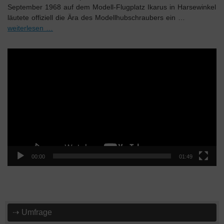
September 1968 auf dem Modell-Flugplatz Ikarus in Harsewinkel
läutete offiziell die Ära des Modellhubschraubers ein …
weiterlesen …
Video-
Player
00:00
01:49
⇢ Umfrage