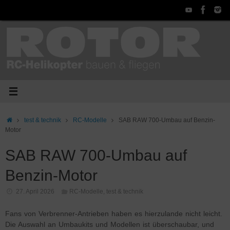
Zum
Inhalt
springen
Start
test & technik
RC-Modelle
SAB RAW 700-Umbau auf Benzin-
Motor
SAB RAW 700-Umbau auf
Benzin-Motor
27. April 2026
RC-Modelle
,
test & technik
Fans von Verbrenner-Antrieben haben es hierzulande nicht leicht.
Die Auswahl an Umbaukits und Modellen ist überschaubar, und