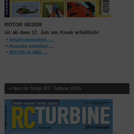
ROTOR 08/2026
ist ab dem 17. Juli am Kiosk erhältlich!
⇢
Inhaltsverzeichnis …
⇢
Ausgabe bestellen …
⇢
ROTOR im ABO …
⇢ Neu im Shop: RC Turbine 2026