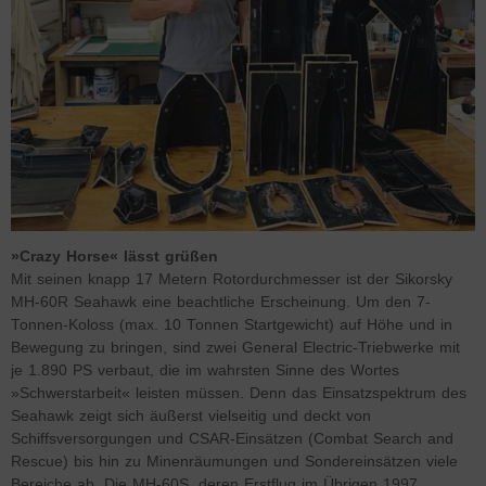
»Crazy Horse« lässt grüßen
Mit seinen knapp 17 Metern Rotordurchmesser ist der Sikorsky
MH-60R Seahawk eine beachtliche Erscheinung. Um den 7-
Tonnen-Koloss (max. 10 Tonnen Startgewicht) auf Höhe und in
Bewegung zu bringen, sind zwei General Electric-Triebwerke mit
je 1.890 PS verbaut, die im wahrsten Sinne des Wortes
»Schwerstarbeit« leisten müssen. Denn das Einsatzspektrum des
Seahawk zeigt sich äußerst vielseitig und deckt von
Schiffsversorgungen und CSAR-Einsätzen (Combat Search and
Rescue) bis hin zu Minenräumungen und Sondereinsätzen viele
Bereiche ab. Die MH-60S, deren Erstflug im Übrigen 1997