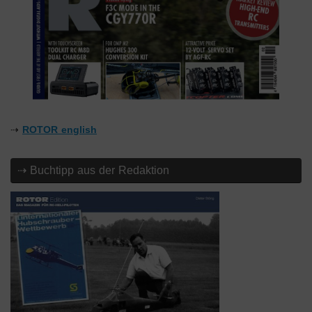
⇢
ROTOR english
⇢ Buchtipp aus der Redaktion