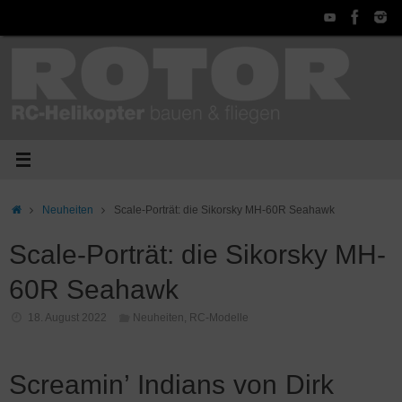
Zum
Inhalt
springen
Start
Neuheiten
Scale-Porträt: die Sikorsky MH-60R Seahawk
Scale-Porträt: die Sikorsky MH-
60R Seahawk
18. August 2022
Neuheiten
,
RC-Modelle
Screamin’ Indians von Dirk