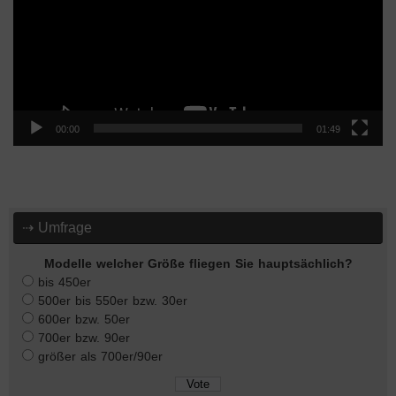
00:00
01:49
⇢ Umfrage
Modelle welcher Größe fliegen Sie hauptsächlich?
bis 450er
500er bis 550er bzw. 30er
600er bzw. 50er
700er bzw. 90er
größer als 700er/90er