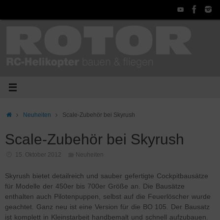
Zum
Inhalt
springen
Start
Neuheiten
Scale-Zubehör bei Skyrush
Scale-Zubehör bei Skyrush
15. Oktober 2012
Neuheiten
Skyrush bietet detailreich und sauber gefertigte Cockpitbausätze
für Modelle der 450er bis 700er Größe an. Die Bausätze
enthalten auch Pilotenpuppen, selbst auf die Feuerlöscher wurde
geachtet. Ganz neu ist eine Version für die BO 105. Der Bausatz
ist komplett in Kleinstarbeit handbemalt und schnell aufzubauen.