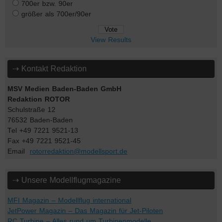
700er bzw. 90er
größer als 700er/90er
View Results
⇢ Kontakt Redaktion
MSV Medien Baden-Baden GmbH
Redaktion ROTOR
Schulstraße 12
76532 Baden-Baden
Tel +49 7221 9521-13
Fax +49 7221 9521-45
Email
rotorredaktion@modellsport.de
⇢ Unsere Modellflugmagazine
MFI Magazin – Modellflug international
JetPower Magazin – Das Magazin für Jet-Piloten
RC Turbine – Alles rund um Turbinenmodelle