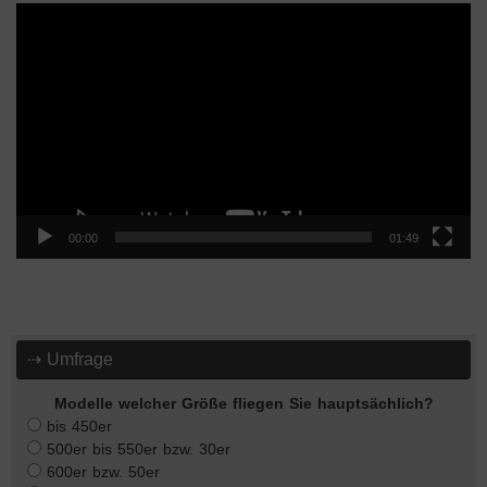
Video-
Player
00:00
01:49
⇢ Umfrage
Modelle welcher Größe fliegen Sie hauptsächlich?
bis 450er
500er bis 550er bzw. 30er
600er bzw. 50er