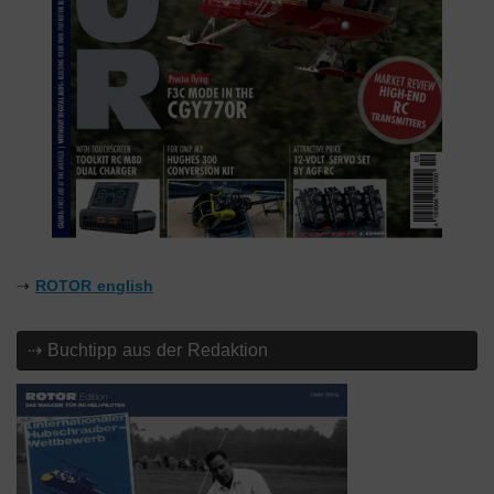
⇢
ROTOR english
⇢ Buchtipp aus der Redaktion