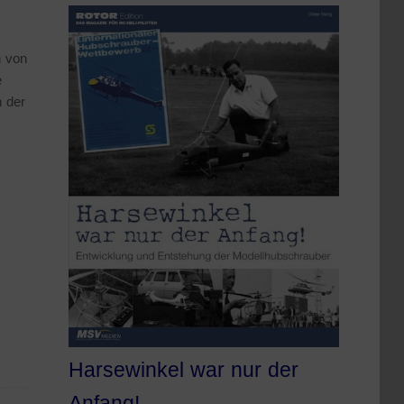
n von
e
n der
Harsewinkel war nur der
Anfang!