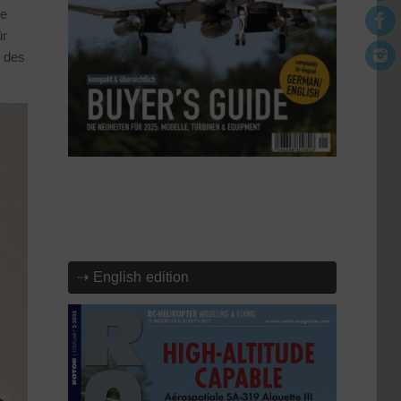
se
ür
 des
⇢ English edition