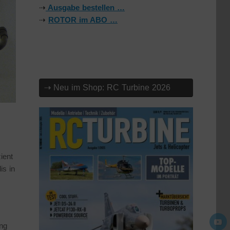
⇢
Ausgabe bestellen …
⇢
ROTOR im ABO …
⇢ Neu im Shop: RC Turbine 2026
ient
is in
ung