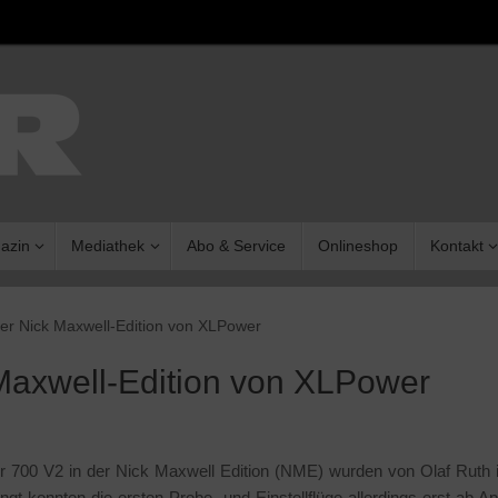
azin
Mediathek
Abo & Service
Onlineshop
Kontakt
der Nick Maxwell-Edition von XLPower
 Maxwell-Edition von XLPower
r 700 V2 in der Nick Maxwell Edition (NME) wurden von Olaf Ruth 
ngt konnten die ersten Probe- und Einstellflüge allerdings erst ab Apr