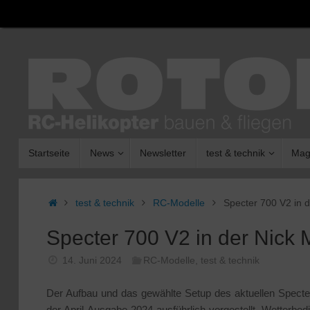
Zum
Inhalt
springen
Zum
Startseite
News
Newsletter
test & technik
Mag
Inhalt
springen
Start
test & technik
RC-Modelle
Specter 700 V2 in 
Specter 700 V2 in der Nick
14. Juni 2024
RC-Modelle
,
test & technik
Der Aufbau und das gewählte Setup des aktuellen Specte
der April-Ausgabe 2024 ausführlich vorgestellt. Wetterbedi