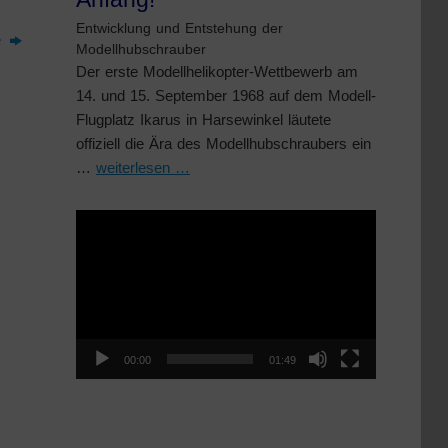
Entwicklung und Entstehung der
e
Modellhubschrauber
Der erste Modellhelikopter-Wettbewerb am
14. und 15. September 1968 auf dem Modell-
Flugplatz Ikarus in Harsewinkel läutete
offiziell die Ära des Modellhubschraubers ein
…
weiterlesen …
Video-
Player
00:00
01:49