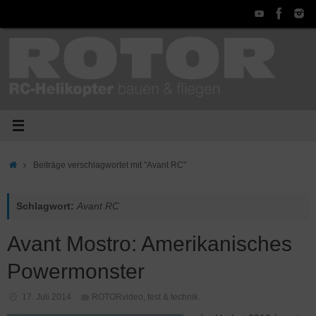
Zum
Inhalt
springen
Start
Beiträge verschlagwortet mit "Avant RC"
Schlagwort:
Avant RC
Avant Mostro: Amerikanisches
Powermonster
17. Juli 2014
ROTORvideo
,
test & technik