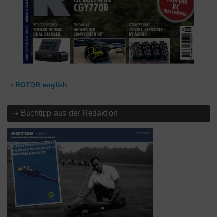
⇢
ROTOR english
⇢ Buchtipp aus der Redaktion