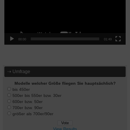
00:00
01:49
⇢ Umfrage
Modelle welcher Größe fliegen Sie hauptsächlich?
bis 450er
500er bis 550er bzw. 30er
600er bzw. 50er
700er bzw. 90er
größer als 700er/90er
View Results