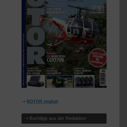
⇢
ROTOR english
⇢ Buchtipp aus der Redaktion