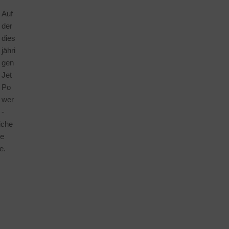
Auf
der
dies
jähri
gen
Jet
Po
wer
-
iche
be
e.