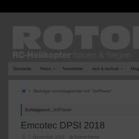
Zum
Inhalt
springen
Zum
Startseite
News
Newsletter
test & technik
Mag
Inhalt
springen
Start
Beiträge verschlagwortet mit "JetPower"
Schlagwort:
JetPower
Emcotec DPSI 2018
7. November 2013
Szene-News