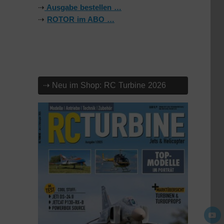
⇢
Ausgabe bestellen …
⇢
ROTOR im ABO …
⇢ Neu im Shop: RC Turbine 2026