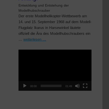
Entwicklung und Entstehung der
Modellhubschrauber
Der erste Modellhelikopter-Wettbewerb am
14. und 15. September 1968 auf dem Modell-
Flugplatz Ikarus in Harsewinkel läutete
offiziell die Ära des Modellhubschraubers ein
…
weiterlesen …
Video-
Player
00:00
01:49