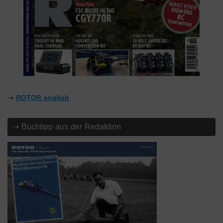
⇢
ROTOR english
⇢ Buchtipp aus der Redaktion