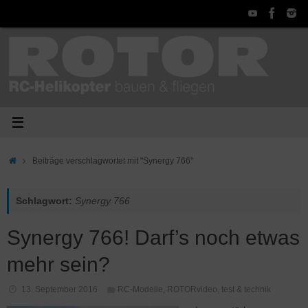
Zum
Inhalt
springen
Start
Beiträge verschlagwortet mit "Synergy 766"
Schlagwort:
Synergy 766
Synergy 766! Darf’s noch etwas
mehr sein?
13. September 2016
RC-Modelle
,
ROTORvideo
,
test & technik