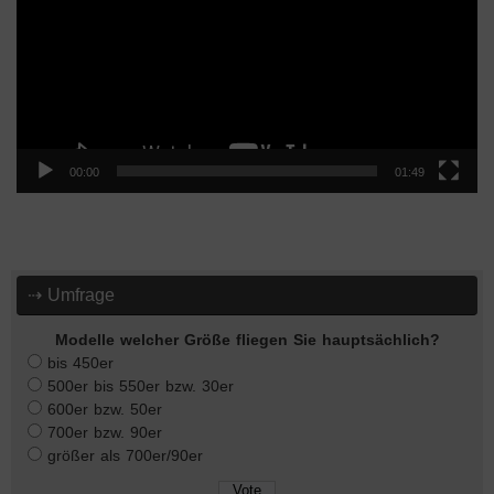
00:00
01:49
⇢ Umfrage
Modelle welcher Größe fliegen Sie hauptsächlich?
bis 450er
500er bis 550er bzw. 30er
600er bzw. 50er
700er bzw. 90er
größer als 700er/90er