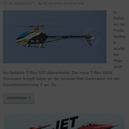
22. August 2017
RC-Modelle
,
test & technik
m
Rahm
en der
Produ
ktpfleg
e
wurde
bei
Align
auch
der beliebte T-Rex 500 überarbeitet. Der neue T-Rex 500X
Dominator knüpft dabei an die neueste Heli-Generation mit der
Zusatzbezeichnung X an. Zu…
weiterlesen