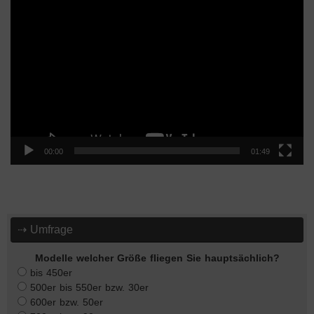
Video-
Player
00:00
01:49
⇢ Umfrage
Modelle welcher Größe fliegen Sie hauptsächlich?
bis 450er
500er bis 550er bzw. 30er
600er bzw. 50er