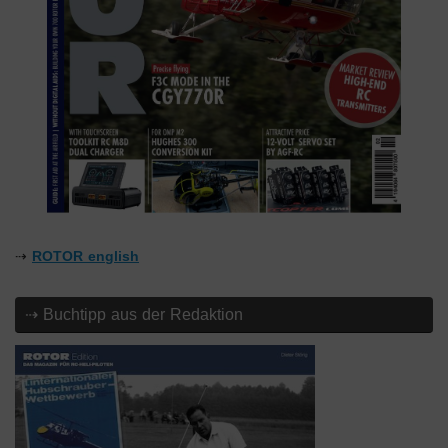
⇢
ROTOR english
⇢ Buchtipp aus der Redaktion