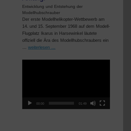
Entwicklung und Entstehung der
Modellhubschrauber
Der erste Modellhelikopter-Wettbewerb am
14. und 15. September 1968 auf dem Modell-
Flugplatz Ikarus in Harsewinkel läutete
offiziell die Ära des Modellhubschraubers ein
…
weiterlesen …
Video-
Player
00:00
01:49