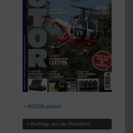
⇢
ROTOR english
⇢ Buchtipp aus der Redaktion