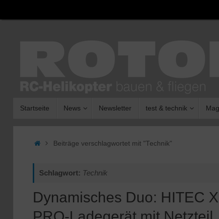
Zum
Inhalt
springen
Zum
Startseite
News
Newsletter
test & technik
Mag
Inhalt
springen
Start
Beiträge verschlagwortet mit "Technik"
Schlagwort:
Technik
Dynamisches Duo: HITEC 
PRO-Ladegerät mit Netzteil