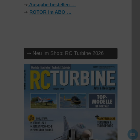
⇢
Ausgabe bestellen …
⇢
ROTOR im ABO …
⇢ Neu im Shop: RC Turbine 2026