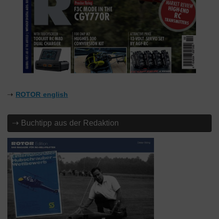
⇢
ROTOR english
⇢ Buchtipp aus der Redaktion