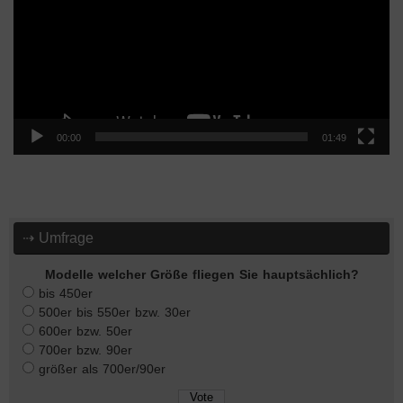
00:00
01:49
⇢ Umfrage
Modelle welcher Größe fliegen Sie hauptsächlich?
bis 450er
500er bis 550er bzw. 30er
600er bzw. 50er
700er bzw. 90er
größer als 700er/90er