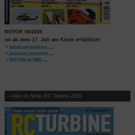
ROTOR 08/2026
ist ab dem 17. Juli am Kiosk erhältlich!
⇢
Inhaltsverzeichnis …
⇢
Ausgabe bestellen …
⇢
ROTOR im ABO …
⇢ Neu im Shop: RC Turbine 2026