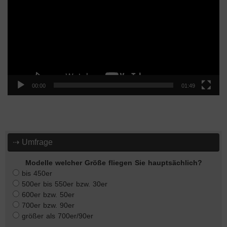
00:00
01:49
⇢ Umfrage
Modelle welcher Größe fliegen Sie hauptsächlich?
bis 450er
500er bis 550er bzw. 30er
600er bzw. 50er
700er bzw. 90er
größer als 700er/90er