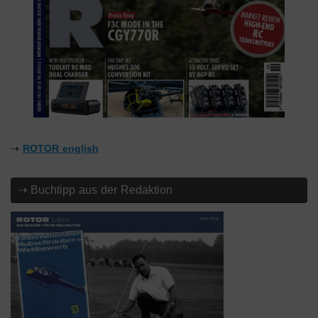
⇢
ROTOR english
⇢ Buchtipp aus der Redaktion