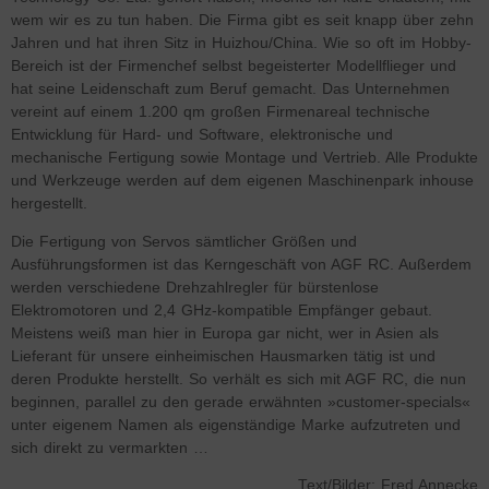
wem wir es zu tun haben. Die Firma gibt es seit knapp über zehn
Jahren und hat ihren Sitz in Huizhou/China. Wie so oft im Hobby-
Bereich ist der Firmenchef selbst begeisterter Modellflieger und
hat seine Leidenschaft zum Beruf gemacht. Das Unternehmen
vereint auf einem 1.200 qm großen Firmenareal technische
Entwicklung für Hard- und Software, elektronische und
mechanische Fertigung sowie Montage und Vertrieb. Alle Produkte
und Werkzeuge werden auf dem eigenen Maschinenpark inhouse
hergestellt.
Die Fertigung von Servos sämtlicher Größen und
Ausführungsformen ist das Kerngeschäft von AGF RC. Außerdem
werden verschiedene Drehzahlregler für bürstenlose
Elektromotoren und 2,4 GHz-kompatible Empfänger gebaut.
Meistens weiß man hier in Europa gar nicht, wer in Asien als
Lieferant für unsere einheimischen Hausmarken tätig ist und
deren Produkte herstellt. So verhält es sich mit AGF RC, die nun
beginnen, parallel zu den gerade erwähnten »customer-specials«
unter eigenem Namen als eigenständige Marke aufzutreten und
sich direkt zu vermarkten …
Text/Bilder: Fred Annecke