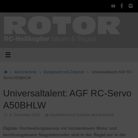
Zum
Inhalt
springen
Start
test & technik
Equipment und Zubehör
Universaltalent: AGF RC-
Servo A50BHLW
Universaltalent: AGF RC-Servo
A50BHLW
8. Dezember 2021
Equipment und Zubehör
,
test & technik
Digitale Hochleistungsservos mit bürstenlosem Motor und
berührungslosem Magnetencoder sind in der Regel nur in der