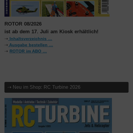
ROTOR 08/2026
ist ab dem 17. Juli am Kiosk erhältlich!
⇢
Inhaltsverzeichnis …
⇢
Ausgabe bestellen …
⇢
ROTOR im ABO …
⇢ Neu im Shop: RC Turbine 2026