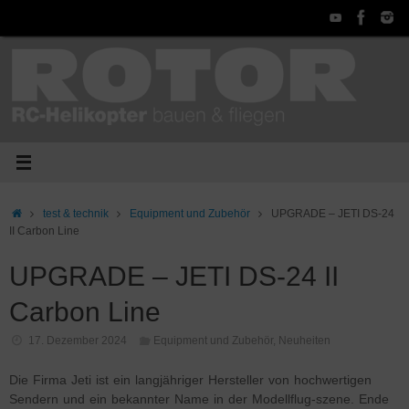
Zum
Inhalt
springen
Start
test & technik
Equipment und Zubehör
UPGRADE – JETI DS-24
II Carbon Line
UPGRADE – JETI DS-24 II
Carbon Line
17. Dezember 2024
Equipment und Zubehör
,
Neuheiten
Die Firma Jeti ist ein langjähriger Hersteller von hochwertigen
Sendern und ein bekannter Name in der Modellflug-szene. Ende