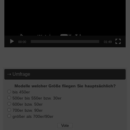
00:00
01:49
⇢ Umfrage
Modelle welcher Größe fliegen Sie hauptsächlich?
bis 450er
500er bis 550er bzw. 30er
600er bzw. 50er
700er bzw. 90er
größer als 700er/90er