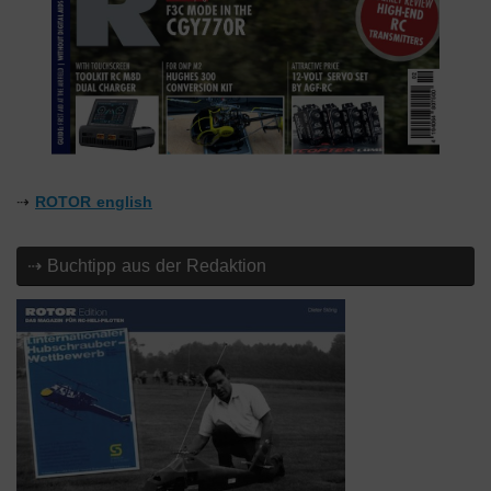
⇢
ROTOR english
⇢ Buchtipp aus der Redaktion