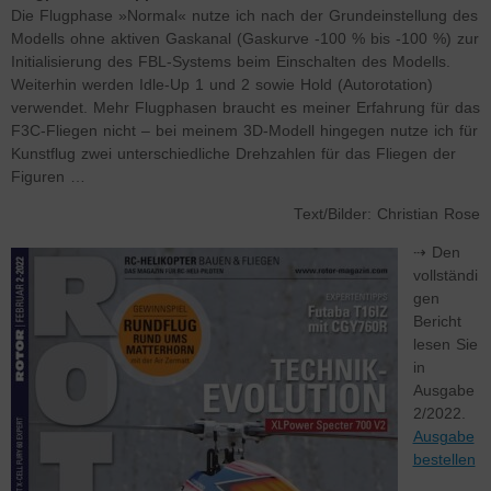
Die Flugphase »Normal« nutze ich nach der Grundeinstellung des
Modells ohne aktiven Gaskanal (Gaskurve -100 % bis -100 %) zur
Initialisierung des FBL-Systems beim Einschalten des Modells.
Weiterhin werden Idle-Up 1 und 2 sowie Hold (Autorotation)
verwendet. Mehr Flugphasen braucht es meiner Erfahrung für das
F3C-Fliegen nicht – bei meinem 3D-Modell hingegen nutze ich für
Kunstflug zwei unterschiedliche Drehzahlen für das Fliegen der
Figuren …
Text/Bilder: Christian Rose
⇢ Den
vollständi
gen
Bericht
lesen Sie
in
Ausgabe
2/2022.
Ausgabe
bestellen