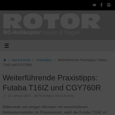
Zum
Inhalt
springen
Start
test & technik
Praxistipps
Weiterführende Praxistipps: Futaba
T16IZ und CGY760R
Weiterführende Praxistipps:
Futaba T16IZ und CGY760R
14. Januar 2022
Praxistipps
,
test & technik
Mittlerweile seit einigen Monaten mit verschiedenen
Helikoptermodellen im Praxiseinsatz, weiß die Futaba T16iZ im