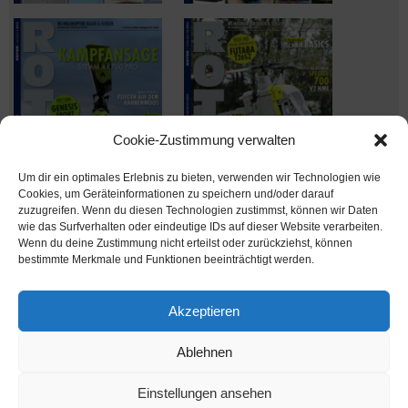
Cookie-Zustimmung verwalten
Um dir ein optimales Erlebnis zu bieten, verwenden wir Technologien wie
Cookies, um Geräteinformationen zu speichern und/oder darauf
zuzugreifen. Wenn du diesen Technologien zustimmst, können wir Daten
wie das Surfverhalten oder eindeutige IDs auf dieser Website verarbeiten.
Wenn du deine Zustimmung nicht erteilst oder zurückziehst, können
Ausgabe verpasst? Kein Problem – einfach nachbestellen im
bestimmte Merkmale und Funktionen beeinträchtigt werden.
Shop unter
shop.msv-medien.de
Akzeptieren
Ablehnen
www.rotor-magazin.com ist ein Internetangebot der MSV Medien Baden-Baden
GmbH
Einstellungen ansehen
MSV Medien