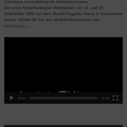
Entwicklung und Entstehung der Modellhubschrauber
Der erste Modellhelikopter-Wettbewerb am 14. und 15.
September 1968 auf dem Modell-Flugplatz Ikarus in Harsewinkel
läutete offiziell die Ära des Modellhubschraubers ein …
weiterlesen …
Video-
Player
00:00
01:49