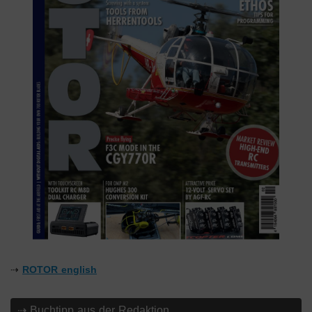
⇢
ROTOR english
⇢ Buchtipp aus der Redaktion