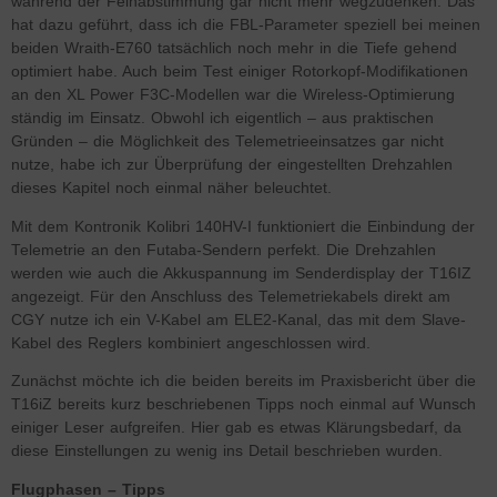
während der Feinabstimmung gar nicht mehr wegzudenken. Das
hat dazu geführt, dass ich die FBL-Parameter speziell bei meinen
beiden Wraith-E760 tatsächlich noch mehr in die Tiefe gehend
optimiert habe. Auch beim Test einiger Rotorkopf-Modifikationen
an den XL Power F3C-Modellen war die Wireless-Optimierung
ständig im Einsatz. Obwohl ich eigentlich – aus praktischen
Gründen – die Möglichkeit des Telemetrieeinsatzes gar nicht
nutze, habe ich zur Überprüfung der eingestellten Drehzahlen
dieses Kapitel noch einmal näher beleuchtet.
Mit dem Kontronik Kolibri 140HV-I funktioniert die Einbindung der
Telemetrie an den Futaba-Sendern perfekt. Die Drehzahlen
werden wie auch die Akkuspannung im Senderdisplay der T16IZ
angezeigt. Für den Anschluss des Telemetriekabels direkt am
CGY nutze ich ein V-Kabel am ELE2-Kanal, das mit dem Slave-
Kabel des Reglers kombiniert angeschlossen wird.
Zunächst möchte ich die beiden bereits im Praxisbericht über die
T16iZ bereits kurz beschriebenen Tipps noch einmal auf Wunsch
einiger Leser aufgreifen. Hier gab es etwas Klärungsbedarf, da
diese Einstellungen zu wenig ins Detail beschrieben wurden.
Flugphasen – Tipps