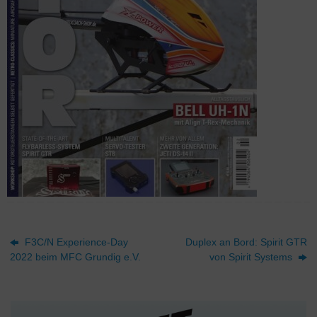
F3C/N Experience-Day
Duplex an Bord: Spirit GTR
2022 beim MFC Grundig e.V.
von Spirit Systems