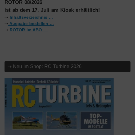
ROTOR 08/2026
ist ab dem 17. Juli am Kiosk erhältlich!
⇢
Inhaltsverzeichnis …
⇢
Ausgabe bestellen …
⇢
ROTOR im ABO …
⇢ Neu im Shop: RC Turbine 2026