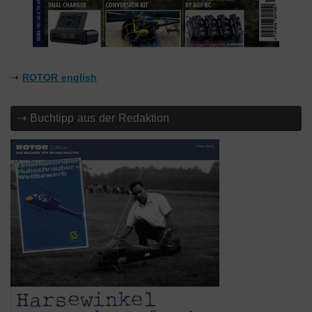
⇢
ROTOR english
⇢ Buchtipp aus der Redaktion