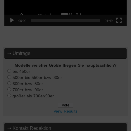
00:00
01:49
⇢ Umfrage
Modelle welcher Größe fliegen Sie hauptsächlich?
bis 450er
500er bis 550er bzw. 30er
600er bzw. 50er
700er bzw. 90er
größer als 700er/90er
View Results
⇢ Kontakt Redaktion