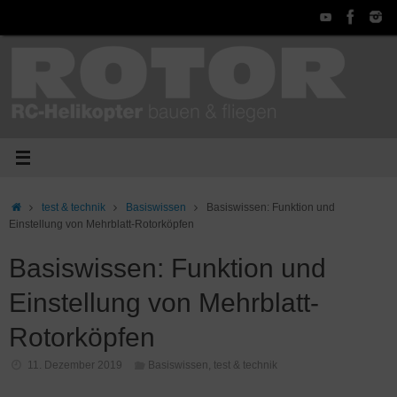
Zum
Inhalt
springen
Start
test & technik
Basiswissen
Basiswissen: Funktion und
Einstellung von Mehrblatt-Rotorköpfen
Basiswissen: Funktion und
Einstellung von Mehrblatt-
Rotorköpfen
11. Dezember 2019
Basiswissen
,
test & technik