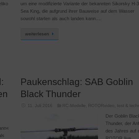
liko
um eine modifizierte Variante der bekannten Sikorsky H-
Sea King, die aufgrund ihrer Bauweise auf dem Wasser
sowohl starten als auch landen kann….
weiterlesen
:
Paukenschlag: SAB Goblin
en
Black Thunder
11. Juli 2016
RC-Modelle
,
ROTORvideo
,
test & tech
Der Goblin Blac
Thunder, der An
Mann«
des Jahres auf 
als
ROTOR live