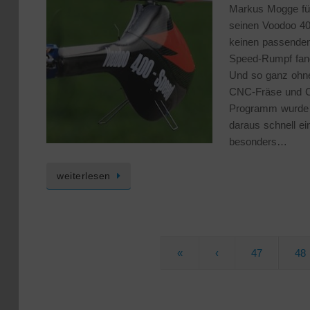
Markus Mogge fü
seinen Voodoo 4
keinen passende
Speed-Rumpf fan
Und so ganz ohn
CNC-Fräse und 
Programm wurde
daraus schnell ei
besonders…
weiterlesen
«
‹
47
48