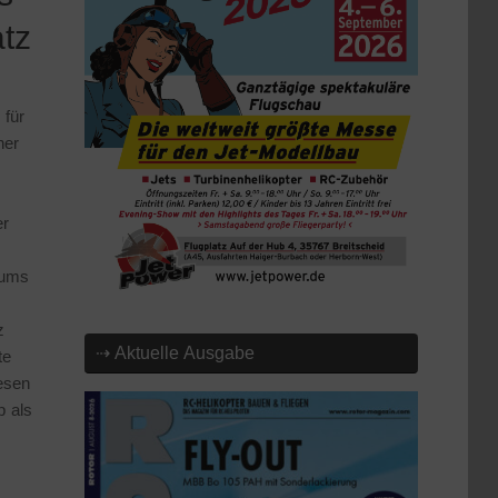
tz
 für
ner
er
iums
z
⇢ Aktuelle Ausgabe
te
esen
p als