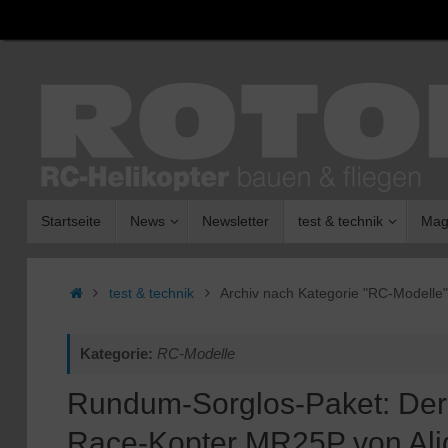
Zum
Inhalt
springen
Zum
Startseite
News
Newsletter
test & technik
Mag
Inhalt
springen
Start
test & technik
Archiv nach Kategorie "RC-Modelle"
Kategorie:
RC-Modelle
Rundum-Sorglos-Paket: Der
Race-Kopter MR25P von Ali