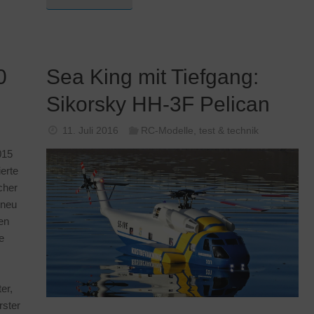
0
Sea King mit Tiefgang:
Sikorsky HH-3F Pelican
11. Juli 2016
RC-Modelle
,
test & technik
015
ierte
cher
 neu
en
e
er,
rster