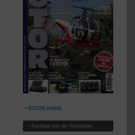
⇢
ROTOR english
⇢ Buchtipp aus der Redaktion