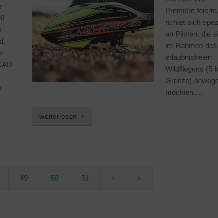
r
Premiere feierte
00
richtet sich spez
n
an Piloten, die s
d.
im Rahmen des
e
erlaubnisfreien
CAD-
Wildfliegens (5 
Grenze) beweg
n
möchten….
weiterlesen
49
50
51
›
»