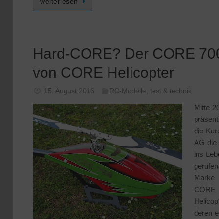
weiterlesen
Hard-CORE? Der CORE 70
von CORE Helicopter
15. August 2016
RC-Modelle
,
test & technik
Mitte 2
präsent
die Kar
AG die
ins Leb
gerufen
Marke
CORE
Helicopt
deren e