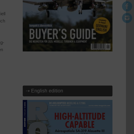
,
iell
ich
kg-
en
⇢ English edition