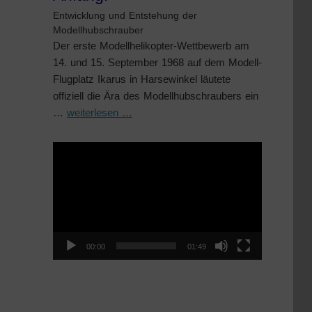
Entwicklung und Entstehung der
Modellhubschrauber
Der erste Modellhelikopter-Wettbewerb am
14. und 15. September 1968 auf dem Modell-
Flugplatz Ikarus in Harsewinkel läutete
offiziell die Ära des Modellhubschraubers ein
…
weiterlesen …
Video-
Player
00:00
01:49