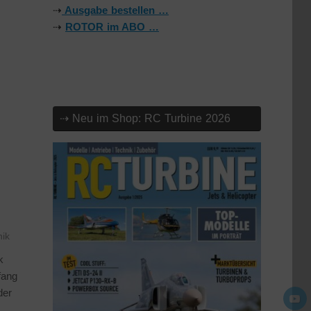
3
⇢
Ausgabe bestellen …
⇢
ROTOR im ABO …
⇢ Neu im Shop: RC Turbine 2026
nik
k
fang
der