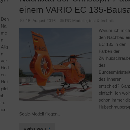
einem VARIO EC 135-Bausa
Den
15. August 2016
RC-Modelle
,
test & technik
Na
Warum ich mich
me
den Nachbau ei
n
EC 135 in den
Alig
Farben der
n
Zivilhubschraub
ver
des
bind
Bundesminister
en
des Inneren
Heli
entschied? Gan
pilot
einfach: Ich woll
ohl
schon immer di
en.
Hubschrauberty
ace-
Scale-Modell fliegen…
weiterlesen