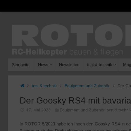
Zum
Inhalt
springen
Zum
Startseite
News
Newsletter
test & technik
Mag
Inhalt
springen
Start
test & technik
Equipment und Zubehör
Der Go
Der Goosky RS4 mit bava
17. Mai 2023
Equipment und Zubehör
,
test & techni
In ROTOR 5/2023 habe ich Ihnen den Goosky RS4 in der 
Blättern auch den Drehzahlregler sowie das hauseigene 