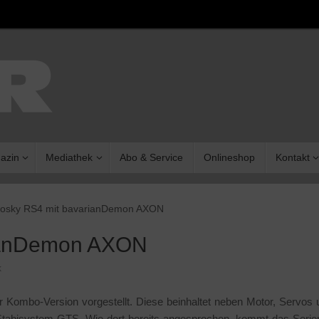
azin
Mediathek
Abo & Service
Onlineshop
Kontakt
osky RS4 mit bavarianDemon AXON
rianDemon AXON
k
Kombo-Version vorgestellt. Diese beinhaltet neben Motor, Servos 
Stabisystem GTS. Wie dort bereits angesprochen, kommt das Serie