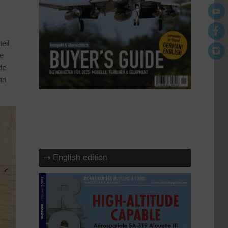
eil
ne
de
an
⇢ English edition