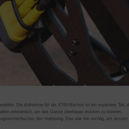
erplatte. Die Aufnahme für die XT60-Buchse ist ein separates Teil, 
allein erforderlich, um das Ganze überhaupt drucken zu können.
rogrammierbuchse des Hobbwing. Das war mir wichtig, um dessen