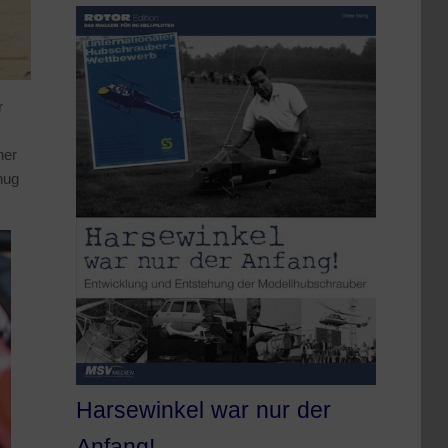
r
her
nug
Harsewinkel war nur der
Anfang!