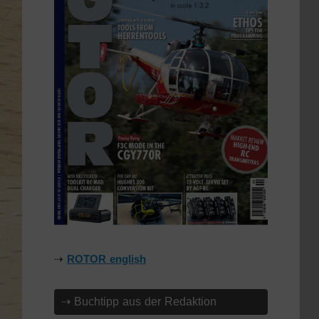
⇢
ROTOR english
⇢ Buchtipp aus der Redaktion