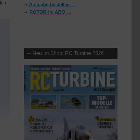
len
⇢
Ausgabe bestellen …
⇢
ROTOR im ABO …
⇢ Neu im Shop: RC Turbine 2026