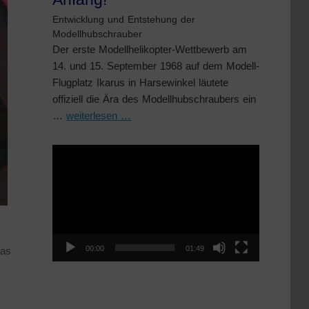
Entwicklung und Entstehung der
Modellhubschrauber
Der erste Modellhelikopter-Wettbewerb am
14. und 15. September 1968 auf dem Modell-
Flugplatz Ikarus in Harsewinkel läutete
offiziell die Ära des Modellhubschraubers ein
…
weiterlesen …
Video-
Player
00:00
01:49
das