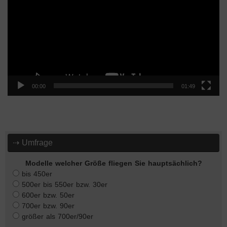
00:00
01:49
⇢ Umfrage
Modelle welcher Größe fliegen Sie hauptsächlich?
bis 450er
500er bis 550er bzw. 30er
600er bzw. 50er
700er bzw. 90er
größer als 700er/90er