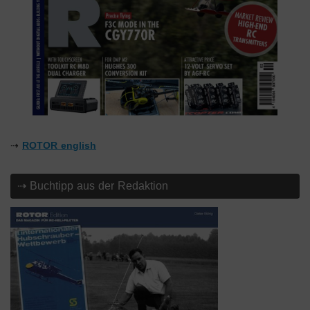
⇢
ROTOR english
⇢ Buchtipp aus der Redaktion