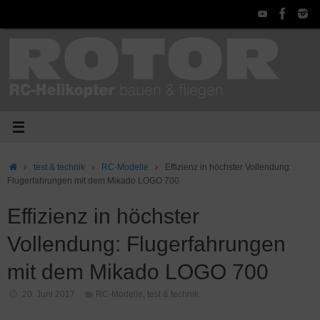
Zum
Inhalt
springen
Start
test & technik
RC-Modelle
Effizienz in höchster Vollendung:
Flugerfahrungen mit dem Mikado LOGO 700
Effizienz in höchster
Vollendung: Flugerfahrungen
mit dem Mikado LOGO 700
20. Juni 2017
RC-Modelle
,
test & technik