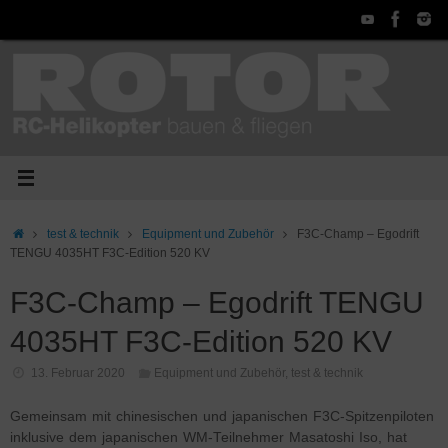
Zum
Inhalt
springen
Start
test & technik
Equipment und Zubehör
F3C-Champ – Egodrift
TENGU 4035HT F3C-Edition 520 KV
F3C-Champ – Egodrift TENGU
4035HT F3C-Edition 520 KV
13. Februar 2020
Equipment und Zubehör
,
test & technik
Gemeinsam mit chinesischen und japanischen F3C-Spitzenpiloten
inklusive dem japanischen WM-Teilnehmer Masatoshi Iso, hat