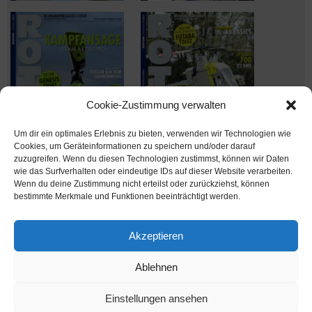
Cookie-Zustimmung verwalten
Um dir ein optimales Erlebnis zu bieten, verwenden wir Technologien wie
Cookies, um Geräteinformationen zu speichern und/oder darauf
zuzugreifen. Wenn du diesen Technologien zustimmst, können wir Daten
wie das Surfverhalten oder eindeutige IDs auf dieser Website verarbeiten.
Wenn du deine Zustimmung nicht erteilst oder zurückziehst, können
Ausgabe verpasst? Kein Problem – einfach nachbestellen im
bestimmte Merkmale und Funktionen beeinträchtigt werden.
Shop unter
shop.msv-medien.de
Akzeptieren
Ablehnen
www.rotor-magazin.com ist ein Internetangebot der MSV Medien Baden-Baden
GmbH
Einstellungen ansehen
MSV Medien