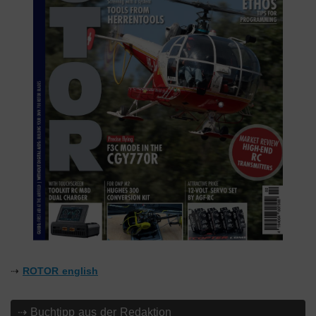
⇢
ROTOR english
⇢ Buchtipp aus der Redaktion