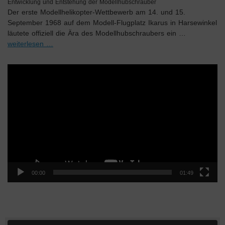
Entwicklung und Entstehung der Modellhubschrauber
Der erste Modellhelikopter-Wettbewerb am 14. und 15.
September 1968 auf dem Modell-Flugplatz Ikarus in Harsewinkel
läutete offiziell die Ära des Modellhubschraubers ein …
weiterlesen …
Video-
Player
00:00
01:49