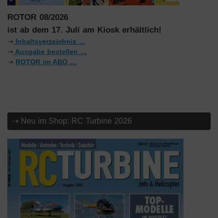
ROTOR 08/2026
ist ab dem 17. Juli am Kiosk erhältlich!
⇢
Inhaltsverzeichnis …
⇢
Ausgabe bestellen …
⇢
ROTOR im ABO …
⇢ Neu im Shop: RC Turbine 2026