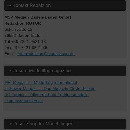
⇢ Kontakt Redaktion
MSV Medien Baden-Baden GmbH
Redaktion ROTOR
Schulstraße 12
76532 Baden-Baden
Tel +49 7221 9521-13
Fax +49 7221 9521-45
Email
rotorredaktion@modellsport.de
⇢ Unsere Modellflugmagazine
MFI Magazin – Modellflug international
JetPower Magazin – Das Magazin für Jet-Piloten
RC Turbine – Alles rund um Turbinenmodelle
shop.msv-medien.de
⇢ Unser Shop für Modellflieger