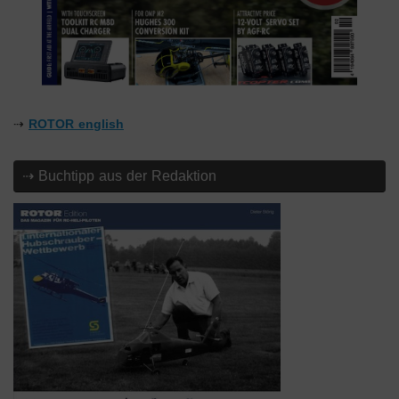
⇢
ROTOR english
⇢ Buchtipp aus der Redaktion