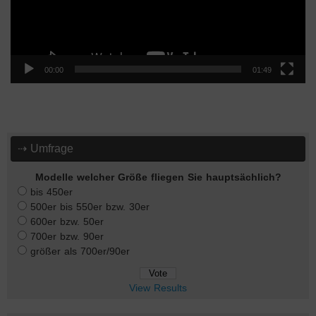
00:00
01:49
⇢ Umfrage
Modelle welcher Größe fliegen Sie hauptsächlich?
bis 450er
500er bis 550er bzw. 30er
600er bzw. 50er
700er bzw. 90er
größer als 700er/90er
View Results