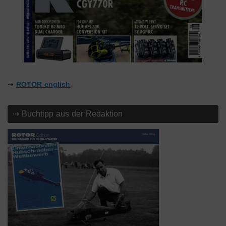
⇢
ROTOR english
⇢ Buchtipp aus der Redaktion