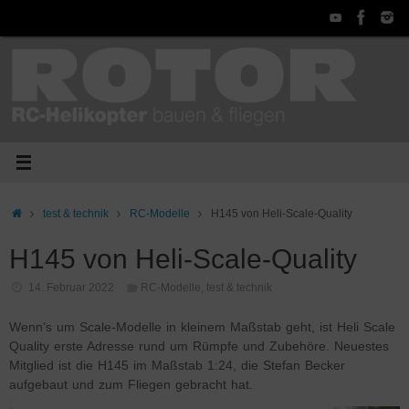
Zum
Inhalt
springen
Start
test & technik
RC-Modelle
H145 von Heli-Scale-Quality
H145 von Heli-Scale-Quality
14. Februar 2022
RC-Modelle
,
test & technik
Wenn’s um Scale-Modelle in kleinem Maßstab geht, ist Heli Scale
Quality erste Adresse rund um Rümpfe und Zubehöre. Neuestes
Mitglied ist die H145 im Maßstab 1:24, die Stefan Becker
aufgebaut und zum Fliegen gebracht hat.