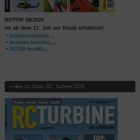
ROTOR 08/2026
ist ab dem 17. Juli am Kiosk erhältlich!
⇢
Inhaltsverzeichnis …
⇢
Ausgabe bestellen …
⇢
ROTOR im ABO …
⇢ Neu im Shop: RC Turbine 2026