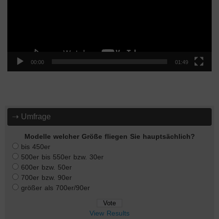
00:00
01:49
⇢ Umfrage
Modelle welcher Größe fliegen Sie hauptsächlich?
bis 450er
500er bis 550er bzw. 30er
600er bzw. 50er
700er bzw. 90er
größer als 700er/90er
View Results